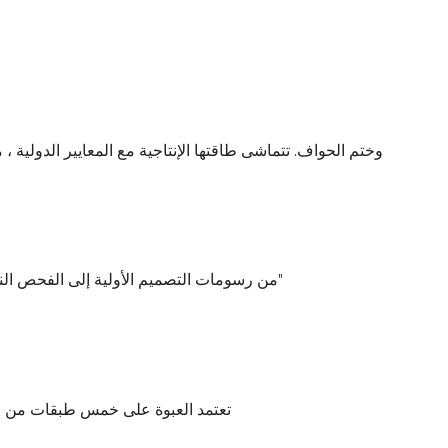
يعتمد خط الإنتاج المتقدم في العالم ، الأوتوماتيكي بالكامل ، القطع CNC ، ترتيب الفتحات CNC ، وختم الحواف. تتماش
من رسومات التصميم الأولية إلى الفحص النهائي ، كل لوحة لديها رقم تعريف حصري لإدارة التتبع. يتم قياس كل جزء ومكون ومقارنته بنظام الرسم مرة أخرى من أجل "تأمين مزدوج"
تعتمد العبوة على خمس طبقات من الور