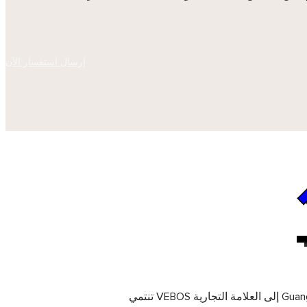
إرسال استفسار الآن
لايوجد بيانات
تنتمي VEBOS إلى العلامة التجارية Guangzhou WE BO Furniture Co. ، Ltd ، التي تأسست في عام 2007. تغطي منتجاتها الخزائن ، والمراحيض ، وخزائن