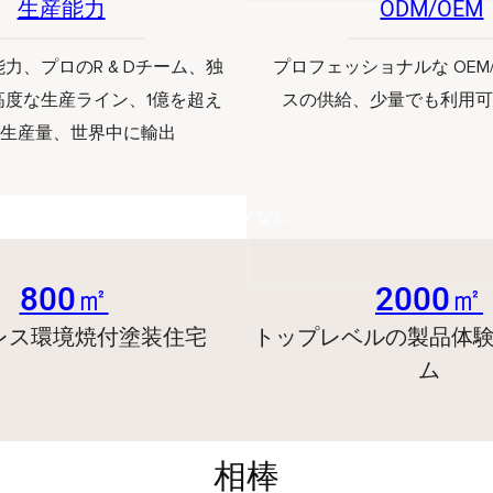
生産能力
ODM/OEM
力、プロのR & Dチーム、独
プロフェッショナルな OEM/
高度な生産ライン、1億を超え
スの供給、少量でも利用
生産量、世界中に輸出
データなし
800㎡
2000㎡
レス環境焼付塗装住宅
トップレベルの製品体
ム
相棒