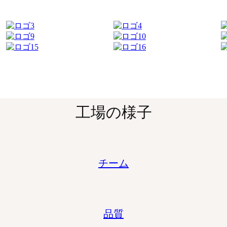
工場の様子
チーム
品質