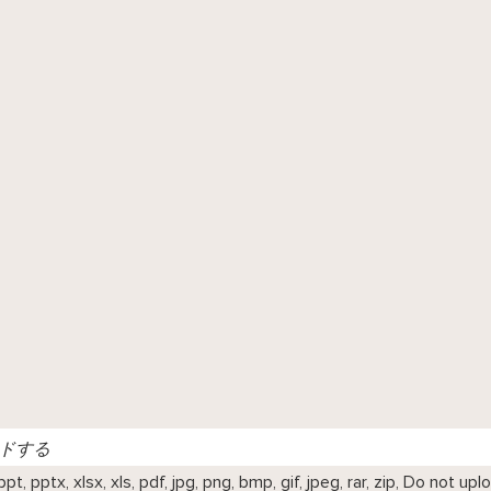
ドする
, pptx, xlsx, xls, pdf, jpg, png, bmp, gif, jpeg, rar, zip, Do not