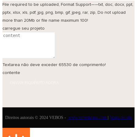
File required to be uploaded, Format Support——txt, doc, docx, ppt,
pptx, xlsx, xls, pdf, jpg, png, bmp, gif, jpeg, rar, zip, Do not upload
more than 20Mb or file name maximum 100!
carregue seu projeto
Textarea não deve exceder 65530 de comprimento!
contente
ENVIAR INQUÉRITO AGORA
Direitos autorais © 2024 VEBOS -
www.veboshome.com
|
Mapa do site