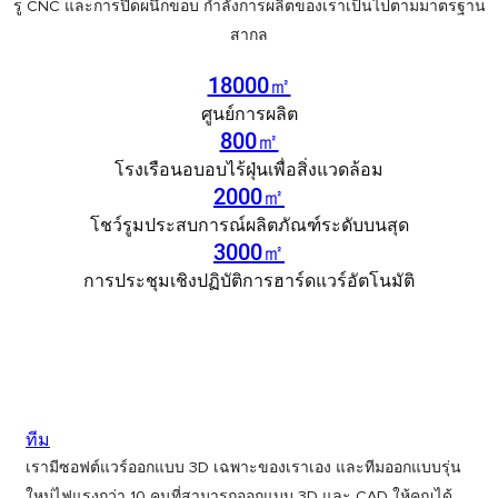
รู CNC และการปิดผนึกขอบ กำลังการผลิตของเราเป็นไปตามมาตรฐาน
สากล
18000㎡
ศูนย์การผลิต
800㎡
โรงเรือนอบอบไร้ฝุ่นเพื่อสิ่งแวดล้อม
2000㎡
โชว์รูมประสบการณ์ผลิตภัณฑ์ระดับบนสุด
3000㎡
การประชุมเชิงปฏิบัติการฮาร์ดแวร์อัตโนมัติ
ไม่มีข้อมูล
ทีม
เรามีซอฟต์แวร์ออกแบบ 3D เฉพาะของเราเอง และทีมออกแบบรุ่น
ใหม่ไฟแรงกว่า 10 คนที่สามารถออกแบบ 3D และ CAD ให้คุณได้