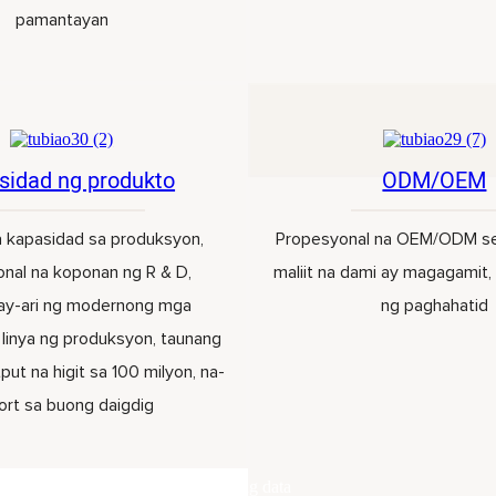
pamantayan
sidad ng produkto
ODM/OEM
a kapasidad sa produksyon,
Propesyonal na OEM/ODM ser
nal na koponan ng R & D,
maliit na dami ay magagamit, 
y-ari ng modernong mga
ng paghahatid
linya ng produksyon, taunang
put na higit sa 100 milyon, na-
ort sa buong daigdig
Walang data