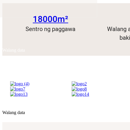
18000m²
Sentro ng paggawa
Walang a
bak
Walang data
Walang data