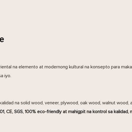
re
ental na elemento at modernong kultural na konsepto para makab
a iyo.
kalidad na solid wood, veneer, plywood, oak wood, walnut wood, a
, CE, SGS, 100% eco-friendly at mahigpit na kontrol sa kalidad, m