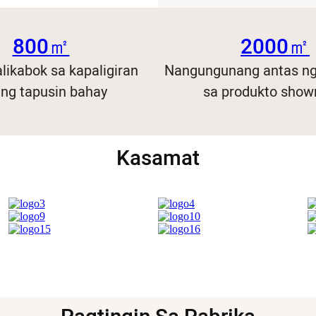
800㎡
2000㎡
likabok sa kapaligiran
Nangungunang antas ng
ing tapusin bahay
sa produkto sho
Kasamat