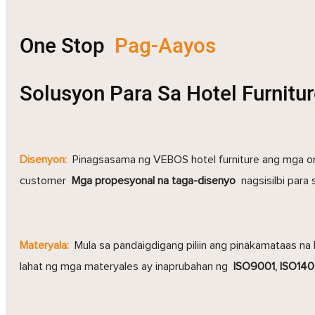
One Stop
Pag-Aayos
Solusyon Para Sa Hotel Furnitu
Disenyon:
Pinagsasama ng VEBOS hotel furniture ang mga ori
customer
Mga propesyonal na taga-disenyo
nagsisilbi para s
Materyala:
Mula sa pandaigdigang piliin ang pinakamataas na 
lahat ng mga materyales ay inaprubahan ng
ISO9001, ISO14001