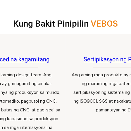
Kung Bakit Pinipilin
VEBOS
ced na kagamitang
Sertipikasyon ng 
i kaming design team. Ang
Ang aming mga produkto ay 
 ay gumagamit ng pinaka-
ng maraming mga paten
linya ng produksyon sa mundo,
sertipikasyon ng sistema ng 
tomatiko, pagputol ng CNC,
ng ISO9001, SGS at nakaka
 butas ng CNC, at pag-seal sa
pamantayan ng 
ming kapasidad sa produksyon
n sa mga internasyonal na