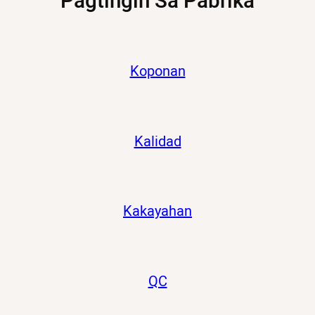
Pagtingin Sa Pabrika
Koponan
Kalidad
Kakayahan
QC