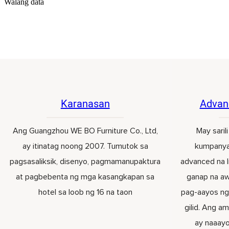
Walang data
Karanasan
Advan
Ang Guangzhou WE BO Furniture Co., Ltd,
May saril
ay itinatag noong 2007. Tumutok sa
kumpanya
pagsasaliksik, disenyo, pagmamanupaktura
advanced na 
at pagbebenta ng mga kasangkapan sa
ganap na aw
hotel sa loob ng 16 na taon
pag-aayos ng
gilid. Ang a
ay naaayo