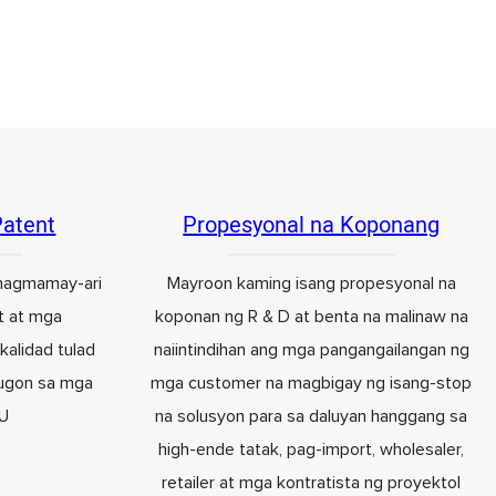
Patent
Propesyonal na Koponang
nagmamay-ari
Mayroon kaming isang propesyonal na
t at mga
koponan ng R & D at benta na malinaw na
kalidad tulad
naiintindihan ang mga pangangailangan ng
tugon sa mga
mga customer na magbigay ng isang-stop
EU
na solusyon para sa daluyan hanggang sa
high-ende tatak, pag-import, wholesaler,
retailer at mga kontratista ng proyektol