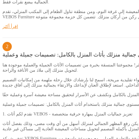
الجمالية ببضع نقرات فقط.
لمعيشة إلى غرفة النوم، ومن منطقة تناول الطعام إلى المكتب المنزلي، تقدم
ي احتياجات كل ركن من أركان منزلك. تتضمن كل حزمة مجموعة متنوعة
اقرأ أكثر
2
جمالية منزلك بأثاث المنزل بالكامل: تصميمات جميلة وعملية
ثر! مجموعتنا المنسقة بخبرة من تصميمات الأثاث الجميلة والعملية موجودة هنا
لتحويل منزلك إلى ملاذ من الأناقة والراحة.
تقليدية مريحة، اسمح لنا بإرشادك خلال رحلة ملهمة من إمكانيات التصميم
مستوى جمالية منزلك باستخدام أثاث المنزل بالكامل: تصميمات جميلة وعملية
1. نقدم لكم أثاث VEBOS - تعزيز جماليات المنزل بمهارة حرفية متخصصة
 أسهل من أي وقت مضى، وذلك بفضل أثاث VEBOS. تشتهر شركة VEBOS Furniture بصناعتها الرائعة واهتمامها
تفخر شركة VEBOS Furniture بالحفاظ على وفائها لمهنتها وتقديم قطع عالية الجودة تصمد أمام اختبار الزمن. كل قطعة أثاث تنبض بالجمال والأداء الوظيفي، وتجمع بين التصميمات الأنيقة والتطبيق العملي. مع مجموعة واسعة من