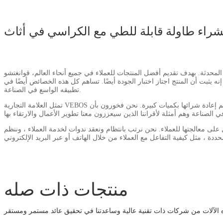
عملاء في جميع أنحاء العالم، قوانغتشو WE BO Furniture Co., Ltd. نعمل باستمرار على تحسين أنفسنا لإتقان المنتج. لقد قمنا
نه يثبت أن المنتج اجتاز اختبار الجودة أيضًا. تساهم كل هذه الخصائص أيضًا في
تطبيقه الواسع في الصناعة.
تمثل العلامة التجارية VEBOS قدرتنا وصورتنا. يتم اختبار جميع منتجاتها من قبل السوق لعدة مرات وثبت أنها ممتازة في الجودة. يتم استقبالها بشكل جيد في مختلف البلدان والمناطق ويتم إعادة شرائها بكميات كبيرة. نحن فخورون بأن
 على معالجتها للعملاء. نحن نرتب بانتظام ونعقد ندوات لخدمة العملاء ، وننظم
منتجات ذات صله
 هذه الآلات من شركات ذات تقنية عالية وساعدتنا في تحقيق عائد مستمر ومستقر