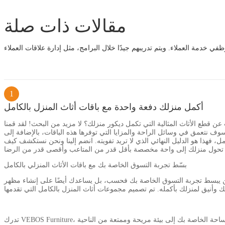
مقالات ذات صلة
1
أكمل منزلك دفعة واحدة مع باقات أثاث المنزل بالكامل
قطع الأثاث المثالية التي تكمل ديكور منزلك؟ لا مزيد من البحث! لقد قمنا
ف نتعمق في وسائل الراحة والمزايا التي توفرها هذه الباقات، بالإضافة إلى
 فهذا هو الدليل النهائي الذي لا تريد تفويته. انضم إلينا ونحن نستكشف كيف
بسّط تجربة التسوق الخاصة بك مع باقات الأثاث المنزلي بالكامل
 لن يبسط تجربة التسوق الخاصة بك فحسب، بل يساعدك أيضًا على إنشاء مظهر
تدرك VEBOS Furniture، وهي علامة تجارية رائدة في صناعة الأثاث، أهمية الراحة والأناقة عندما يتعلق الأمر بتجهيز منزلك. من خلال مجموعات أثاث المنزل بالكامل، يمكنك تحويل المساحة الخاصة بك إلى بيئة مريحة وممتعة من الناحية