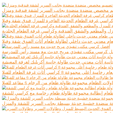
م مخصص منضدة منضدة بجانب السرير لشقة فندقية ومنزل
كراسي غرفة الطعام الحديثة الفاخرة للمنزل فندق شقة وفيلا
ل والمطعم والشقق الفندقية وكراسي غرفة الطعام الجلدية
 معدني حديث داخلي لطاولة طعام أثاث الفندق شقة وفيلا
 كرسي مكتب تنفيذي مريح حديث مع مسند رأس للمدرسة
انبية أثاث معدني حديث طاولة جانبية أكريليك لغرفة المعيشة
وعة 8 كراسي أثاث غرفة الطعام للفيلا
 الطعام مجموعة طاولة طعام من الرخام 6 مقاعد للفيلا
عام إيطالية مجموعة طاولة طعام رخامية مع كراسي للشقة
 منضدة خشبية حديثة بسيطة بجانب السرير للشقة والمنزل