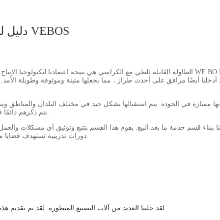
دليل لشراء طاولة قابلة للطي مع الكراسي في أثاث VEBOS
الطاولة القابلة للطي مع الكراسي هي نتيجة اعتمادنا لتكنولوجيا الإنتاج المحدثة. بهدف تقديم أفضل المنتجات لل
 أدخلنا أيضًا مرافق على أحدث طراز ، مما يجعلها متينة وموثوقة وطويلة الأمد. إ
يتم ذكرهم دائمًا في الصناعة وهم أمثلة لأقراننا الذين سيعززون معنا تطوير الأعمال والارتقاء بها.
ا ببناء قسم خدمة ما بعد البيع. يقوم هذا القسم بتتبع وتوثيق أي مشكلات والعمل
دورات تدريبية تستهدف قضايا محددة ، مثل كيفية التفاعل مع العملاء من خلال الهاتف أو عبر البريد الإلكتروني.
لقد جلبنا العديد من آلات التصنيع المتطورة. لقد تم تقديم