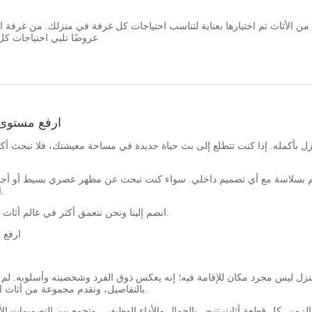
من الأثاث تم اختيارها بعناية لتناسب احتياجات كل غرفة في منزلك. من غرفة ا
VEBOS Furniture عروضًا تلب
ارفع مستوى 
لمنزل بأكمله. إذا كنت تتطلع إلى بث حياة جديدة في مساحة معيشتك، فلا تبحث أك
جم بسلاسة مع أي تصميم داخلي. سواء كنت تبحث عن مظهر عصري بسيط أو أجواء 
الداخلي. استعد لإطلاق العنان لإبداعك والارتقاء بجمالية منزلك إلى آفاق جديدة.
انضم إلينا ونحن نتعمق أكثر في عالم أثاث المنزل بالكامل ونكشف عن الأسرار لتحقيق مساحة معيشة آسرة وعملية حقًا.
ارفع 
زل ليس مجرد مكان للإقامة فيه؛ إنه يعكس ذوق الفرد وشخصيته وأسلوبه. لم يكن رفع المظهر الجمالي لمنزلك
بالتفاصيل، وتقدم مجموعة من أثاث المنزل بأكمله المصمم لتحويل مساحات المعيشة العادية إلى مساكن غير عادية.