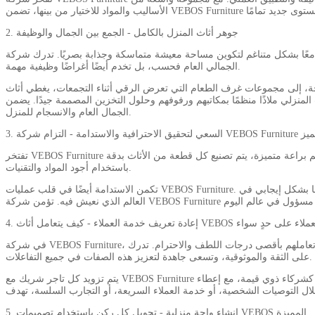
2. جوهر أثاث المنزل بالكامل - الجمع بين الجمال والوظيفة
متماسكة وجذابة بصريًا. تدرك شركة VEBOS Furniture أهمية هذا المفهوم وتسعى جاهدة لتوفير قطع أثاث لا تعزز المظهر
الجمالي العام فحسب، بل تخدم أيضًا أغراضًا وظيفية مهمة.
الرقي أثناء التجمعات، يغطي أثاث VEBOS كل جانب من جوانب تأثيث المنزل بأكمله. يتم تحويل غرف النوم إلى ملاذات هادئة
م ورفوفهم وحلول التخزين المصممة جيدًا. يضمن VEBOS Furniture أن كل قطعة تخدم غرضًا بينما تساهم في
الجمال العام والانسجام للمنزل.
امة - التزام شركة VEBOS Furniture بالتميز
تفتخر VEBOS Furniture بالتزامها الثابت بالاحترافية والاستدامة. تعمل هذه القيم الأساسية كمبادئ توجيهية في كل جانب من جوانب عمليات الشركة. مع تفاني لا يتزعزع لتقديم براعة متميزة، يتم تصنيع كل قطعة من الأثاث بدقة
باستخدام أجود المواد والتقنيات.
تكمن الاستدامة أيضًا في قلب عمليات VEBOS Furniture. ومن خلال توريد المواد بطريقة مسؤولة وتوظيف ممارسات صديقة للبيئة، تضمن العلامة التجارية أن منتجاتها لا تعزز جمال المنازل فحسب، بل تساهم أيضًا بشكل إيجابي في
 يتعامل أثاث VEBOS مع التجار والعملاء على حدٍ سواء
في شركة VEBOS Furniture، يمتد الإيمان بأهمية العلاقات إلى ما هو أبعد من الحرفية. تعترف العلامة التجارية بدور التجار والعملاء في نجاحهم وتعاملهم بأقصى درجات اللطف والاحترام. تدرك VEBOS Furniture أن العلاقات القوية مبنية
على الثقة والموثوقية، وتسعى جاهدة لتعزيز هذه الصفات في جميع التفاعلات.
يتم تزويد كل تاجر شريك مع VEBOS Furniture بدعم شامل، بما في ذلك التسليم في الوقت المناسب، والتواصل الشفاف، والمساعدة في عرض المنتجات بفعالية. علاوة على ذلك، يتم التعامل مع العملاء كشركاء ذوي قيمة، مع إعطاء
5. إنشاء واحة منزلية - تحويل كل ركن باستخدام تصميمات VEBOS المميزة