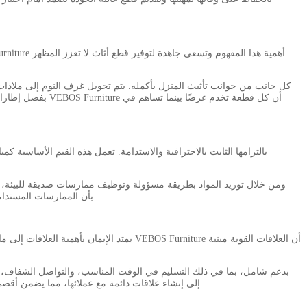
الأساليب والمواد للاختيار من بينها، ت
بفضل إطارات الأ
العالم الذي نعيش فيه. تؤمن شركة VEBOS Furniture بأن الممارسات المستدامة ليست مجرد اتجاه ولكنها عنصر أساسي في ممارسة الأعمال التجارية بشكل مسؤول في عالم اليوم.
الأولوية لاهتماماتهم واحتياجاتهم. سواء من خلال التوصيات الشخصية، أو خدمة العملاء السريعة، أو التجارب السلسة، تهدف VEBOS Furniture إلى إنشاء علاقات دائمة مع عملائها، مما يضمن أقصى درجات الرضا.