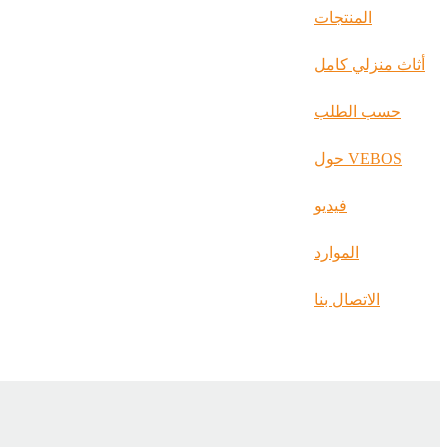
русский
المنتجات
Português
أثاث منزلي كامل
日语
حسب الطلب
italiano
حول VEBOS
français
Español
فيديو
العربية
الموارد
الاتصال بنا