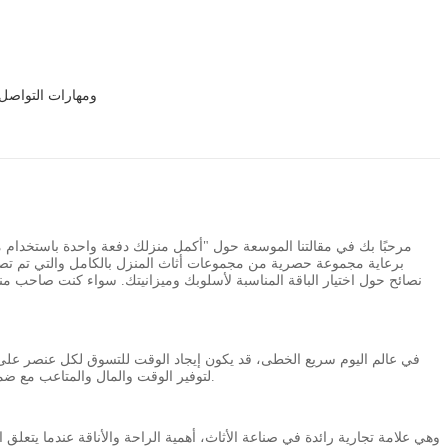
قامت شركتنا بتجميع فريق من موظفي خدمة العملاء. ويتم 
مرحبًا بك في مقالتنا الموسعة حول "أكمل منزلك دفعة واحدة باستخدام 
برعاية مجموعة حصرية من مجموعات أثاث المنزل بالكامل والتي تم تصميم
نصائح حول اختيار الباقة المناسبة لأسلوبك وميزانيتك. سواء كنت صاحب منز
في عالم اليوم سريع الخطى، قد يكون إيجاد الوقت للتسوق لكل عنصر على 
متماسك وأنيق لمنزلك بأكمله. تم تصميم مجموعات أثاث المنزل بالكامل التي تقدمها VEBOS Furniture لتوفير الوقت والمال والمتاعب مع ضمان تأثيث منزلك بشكل جميل من الأعلى إلى الأسفل.