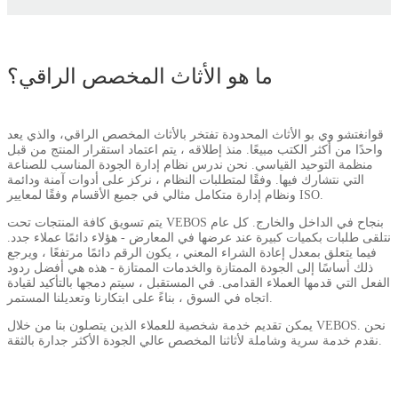
ما هو الأثاث المخصص الراقي؟
قوانغتشو وي بو الأثاث المحدودة تفتخر بالأثاث المخصص الراقي، والذي يعد
واحدًا من أكثر الكتب مبيعًا. منذ إطلاقه ، يتم اعتماد استقرار المنتج من قبل
منظمة التوحيد القياسي. نحن ندرس نظام إدارة الجودة المناسب للصناعة
التي نتشارك فيها. وفقًا لمتطلبات النظام ، نركز على أدوات آمنة ودائمة
ونظام إدارة متكامل مثالي في جميع الأقسام وفقًا لمعايير ISO.
يتم تسويق كافة المنتجات تحت VEBOS بنجاح في الداخل والخارج. كل عام
نتلقى طلبات بكميات كبيرة عند عرضها في المعارض - هؤلاء دائمًا عملاء جدد.
فيما يتعلق بمعدل إعادة الشراء المعني ، يكون الرقم دائمًا مرتفعًا ، ويرجع
ذلك أساسًا إلى الجودة الممتازة والخدمات الممتازة - هذه هي أفضل ردود
الفعل التي قدمها العملاء القدامى. في المستقبل ، سيتم دمجها بالتأكيد لقيادة
اتجاه في السوق ، بناءً على ابتكارنا وتعديلنا المستمر.
يمكن تقديم خدمة شخصية للعملاء الذين يتصلون بنا من خلال VEBOS. نحن
نقدم خدمة سرية وشاملة لأثاثنا المخصص عالي الجودة الأكثر جدارة بالثقة.