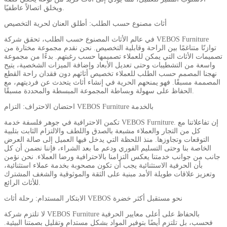
ويخلق اتصالاً عاطفيًا.
أثاث مصنوع حسب الطلب: أطلق العنان لحرية التخصيص
في عالم الأثاث المصنوع حسب الطلب، تحقق شركة VEBOS Furniture
توازنًا متناغمًا بين الراحة وقابلية التخصيص. نحن نقدم مجموعة مختارة من
تصميمات الأثاث التي يمكن للعملاء تصميمها حسب رغبتهم. بدءًا من مجموعة
واسعة من التشطيبات وحتى تعديل الأبعاد وإضافة الميزات الشخصية، يتيح
نهجنا المصمم حسب الطلب للعملاء تخصيص أثاثهم دون فقدان راحة القطع
المصممة مسبقًا. فهو يمنحهم الحرية في إنشاء أثاث يتحدث عن فرديتهم، مع
الحفاظ على سهولة وبساطة المجموعة المبسطة والمحددة مسبقًا.
احتضان الاحتراف: التزام VEBOS Furniture بالخدمة
تكمن الاحترافية في جوهر فلسفة خدمة VEBOS Furniture. إن تفاعلاتنا مع
كل من التجار والعملاء مشبعة بالصدق واللطف والالتزام الثابت بتلبية
التوقعات وتجاوزها. منذ اللحظة التي يدخل فيها العميل إلى صالة العرض
الخاصة بنا وحتى التسليم الفوري ودعم ما بعد الشراء، فإننا نضمن أن كل
جانب من جوانب خدمتنا يعكس التزامنا بالاحترافية ورضا العملاء. نحن نؤمن
بأن الحرفية الاستثنائية يجب أن تكون مصحوبة بخدمة عملاء استثنائية،
وتعزيز علاقات طويلة الأمد مبنية على الثقة والموثوقية والشغف المشترك
للأثاث الرائع.
الابتكار المستدام: رحلة أثاث VEBOS نحو مستقبل أكثر خضرة
لا تلتزم شركة VEBOS Furniture بالحفاظ على أعلى معايير الحرفية
فحسب، بل تلتزم أيضًا بتوفير المواد بشكل مستدام وتقليل بصمتنا البيئية.