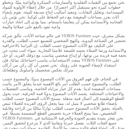
نحن نجمع بين التقنيات التقليدية والممارسات المبتكرة والواعية بيئيًا، ونخطو
خطوات كبيرة نحو مستقبل أكثر اخضرارًا. من خلال إعطاء الأولوية للمواد
المستدامة، وتقليل النفايات، وتنفيذ أساليب إنتاج صديقة للبيئة، نقوم بإنشاء
أثاث يعزز مساحات المعيشة مع دعم الحفاظ على كوكبنا. نحن نؤمن بأن
الفخامة والاستدامة يمكن أن يتعايشا بانسجام، مما يؤدي إلى اتخاذ خيارات
واعية تعود بالنفع على عملائنا والبيئة.
في عالم صناعة الأثاث، تتألق شركة VEBOS Furniture بشكل مشرق، حيث
تحتضن فن الصناعة اليدوية، والنهج الشخصي للتصنيع حسب الطلب، والقدرة
على التكيف مع الأثاث المصنوع حسب الطلب. إن التزامنا بالاحترافية
والاستدامة ورضا العملاء يجسد فلسفة علامتنا التجارية. سواء كنت تبحث عن
تحفة فنية فريدة من نوعها، أو إبداع شخصي يتناسب مع ذوقك الفريد، أو حل
متعدد الاستخدامات يناسب احتياجاتك تمامًا، فإن VEBOS Furniture على
استعداد لإضفاء الحيوية على رؤيتك. نحن نضمن أن كل ركن من أركان
منزلك يعكس شخصيتك وأسلوبك وتطلعاتك.
في الختام، فإن فهم الفروق بين الأثاث المصنوع يدويًا، والمصنوع حسب
الطلب، والمصنوع حسب الطلب أمر بالغ الأهمية عندما يتعلق الأمر بتأثيث
مساحات المعيشة لدينا. يقدم كل خيار مزاياه الخاصة، ويناسب التفضيلات
والاحتياجات المختلفة. يجسد الأثاث المصنوع يدويًا قمة الحرفية، حيث يحول
القطع الوظيفية إلى أعمال فنية مذهلة. يسمح الأثاث المصنوع حسب الطلب
بإضفاء طابع شخصي لا مثيل له، مما يجعل الرؤى الفريدة للعملاء تنبض
بالحياة. يحقق الأثاث المصنوع حسب الطلب توازنًا مثاليًا بين الراحة وقابلية
التخصيص، مما يمنح العملاء حرية تخصيص القطع المصممة مسبقًا. في
VEBOS Furniture، نحن نفخر بشدة بتقديم الجودة والحرفية الاستثنائية في
جميع الفئات الثلاث. بفضل خبرتنا وتفانينا الذي لا يتزعزع لتحقيق التميز،
نهدف إلى إنشاء قطع خالدة ستعتز بها الأجيال القادمة. سواء كنت تبحث عن