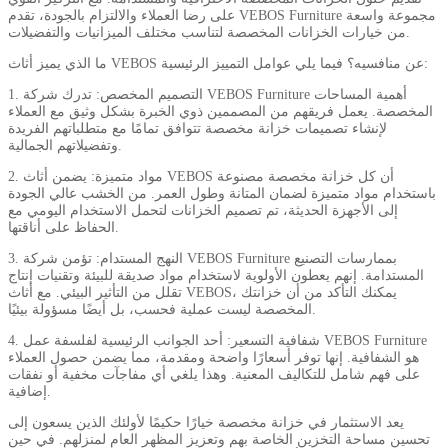
على رضا العملاء والالتزام بالجودة، تقدم VEBOS Furniture مجموعة واسعة
من خيارات الخزانات المخصصة لتناسب مختلف الميزانيات والتفضيلات.
ما الذي يميز أثاث VEBOS عن منافسيه؟ فيما يلي عوامل التمييز الرئيسية:
1. التصميم المخصص: تدرك شركة VEBOS Furniture أهمية المساحات
المخصصة. يعمل فريقهم من المصممين ذوي الخبرة بشكل وثيق مع العملاء
لإنشاء تصميمات خزانة مخصصة تتوافق تمامًا مع متطلباتهم الفريدة
وتفضيلاتهم الجمالية.
2. مواد متميزة: يضمن أثاث VEBOS أن كل خزانة مخصصة مصنوعة
باستخدام مواد متميزة لضمان المتانة وطول العمر. من الخشب عالي الجودة
إلى الأجهزة الحديثة، تم تصميم الخزانات لتحمل الاستخدام اليومي مع
الحفاظ على أناقتها.
3. النهج المستدام: تؤمن شركة VEBOS Furniture بممارسات التصنيع
المستدامة. إنهم يعطون الأولوية لاستخدام مواد صديقة للبيئة وتقنيات إنتاج
تقلل من التأثير البيئي. مع أثاث VEBOS، يمكنك التأكد من أن خزانتك
المخصصة ليست عملية فحسب، بل أيضًا مسؤولة بيئيًا.
4. شفافية التسعير: أحد الجوانب الرئيسية لفلسفة عمل VEBOS Furniture
هو الشفافية. إنها توفر أسعارًا واضحة ومقدمة، مما يضمن حصول العملاء
على فهم شامل للتكاليف المعنية. وهذا يلغي أي مفاجآت مخفية أو نفقات
إضافية.
يعد الاستثمار في خزانة مخصصة خيارًا حكيمًا لأولئك الذين يسعون إلى
تحسين مساحة التخزين الخاصة بهم وتعزيز المظهر العام لمنزلهم. في حين