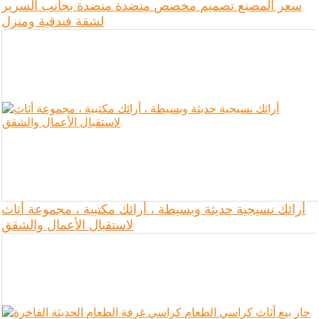
سعر المصنع تصميم مخصص منضدة منضدة بجانب السرير
لشقة فندقية ومنزل
أرائك نسيجية حديثة وبسيطة ، أرائك مكتبية ، مجموعة أثاث
لاستقبال الأعمال والشقق