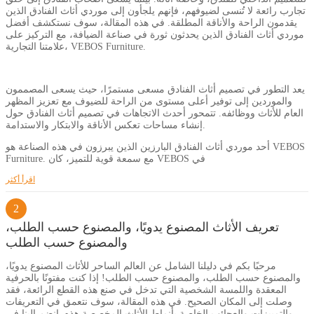
تجارب رائعة لا تُنسى لضيوفهم، فإنهم يلجأون إلى موردي أثاث الفنادق الذين
يقدمون الراحة والأناقة المطلقة. في هذه المقالة، سوف نستكشف أفضل
موردي أثاث الفنادق الذين يحدثون ثورة في صناعة الضيافة، مع التركيز على
علامتنا التجارية، VEBOS Furniture.
يعد التطور في تصميم أثاث الفنادق مسعى مستمرًا، حيث يسعى المصممون
والموردين إلى توفير أعلى مستوى من الراحة للضيوف مع تعزيز المظهر
العام للأثاث ووظائفه. تتمحور أحدث الاتجاهات في تصميم أثاث الفنادق حول
إنشاء مساحات تعكس الأناقة والابتكار والاستدامة.
أحد موردي أثاث الفنادق البارزين الذين يبرزون في هذه الصناعة هو VEBOS
Furniture. مع سمعة قوية للتميز، كان VEBOS في
اقرأ أكثر
2
تعريف الأثاث المصنوع يدويًا، والمصنوع حسب الطلب،
والمصنوع حسب الطلب
مرحبًا بكم في دليلنا الشامل عن العالم الساحر للأثاث المصنوع يدويًا،
والمصنوع حسب الطلب، والمصنوع حسب الطلب! إذا كنت مفتونًا بالحرفية
المعقدة واللمسة الشخصية التي تدخل في صنع هذه القطع الرائعة، فقد
وصلت إلى المكان الصحيح. في هذه المقالة، سوف نتعمق في التعريفات
والتمييزات والعجائب الخاصة بأنماط الأثاث المخصصة هذه. انضم إلينا في