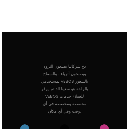
دع شركائنا يصنعون الثروة
ويصبحون أثرياء ، والسماح
لمستخدمي VEBOS بالشعور
بالراحة هو سعينا الدائم. يوفر
VEBOS للعملاء خدمات
مخصصة ومخصصة في أي
وقت وفي أي مكان.