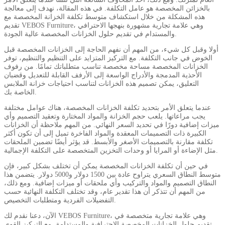
بالخزائن المخصصة هو عامل التكلفة. في هذه المقالة، نهدف إلى معالجة
هذه المشكلة من خلال استكشاف متوسط ​​تكلفة الخزانة المخصصة مع
تقديم VEBOS Furniture، وهي علامة تجارية مشهورة بنهجها الاحترافي
والمستدام في تقديم حلول الخزانات المخصصة عالية الجودة.
أولا وقبل كل شيء، من المهم أن نفهم الحاجة إلى الخزانات المخصصة قبل
الخوض في جانب التكلفة. مع التركيز المتزايد على التنظيم والتنظيم، توفر
الخزانات المخصصة مساحة مخصصة تناسب متطلباتك تمامًا. من رفوف
الأحذية المدمجة والأدراج الواسعة إلى الأرفف القابلة للتعديل وقضبان
التعليق، يمكن تصميم هذه الخزانات لتناسب احتياجات خزانة الملابس
الخاصة بك.
عندما يتعلق الأمر بتحديد تكلفة الخزانات المخصصة، هناك عوامل مختلفة
يجب مراعاتها. يلعب حجم الخزانة والمواد المختارة وتعقيد التصميم وأي
ميزات إضافية دورًا في تحديد السعر النهائي. من المهم ملاحظة أن الخزانات
الكبيرة ذات التصميمات المعقدة والمواد الفاخرة تميل إلى أن تكون أكثر
تكلفة مقارنة بالتصميمات الأصغر والأبسط. قد يؤثر أيضًا تضمين الملحقات
مثل الإضاءة أو المرايا أو وحدات التخزين المتخصصة على التكلفة الإجمالية.
في حين أن تكلفة الخزانات المخصصة يمكن أن تختلف بشكل كبير، فإن
متوسط ​​النطاق السعري يتراوح عادة بين 1500 دولار و5000 دولار. يتضمن هذا
النطاق التصميم والمواد والتركيب وأي ملحقات أو ميزات إضافية. ومع ذلك،
من المهم أن تتذكر أن هذا تقدير عام، وقد تختلف التكلفة النهائية حسب
التفضيلات الفردية ومتطلبات التخصيص.
الآن، دعنا نقدم لك VEBOS Furniture، وهي علامة تجارية متخصصة في
تقديم حلول الخزانات المخصصة الاحترافية والمستدامة. مع التركيز القوي