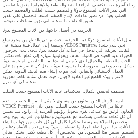
رحلة آسرة حيث نكتشف البراعة الفنية والعاطفة والاهتمام الدقيق بالتفاصيل
التي تميز الأثاث المصنوع يدويًا والمصمم حسب الطلب والمصمم حسب
الطلب بعيدًا عن نظيراتها ذات الإنتاج الضخم. استعد للحصول على تقدير
عميق للإبداعات المذهلة التي تزين مساحات معيشتنا.
الحرفية في أفضل حالاتها: فن الأثاث المصنوع يدويًا
يمثل الأثاث المصنوع يدويًا قمة الحرفية، حيث يرتقي بالقطع من مجرد سلع
وظيفية إلى أعمال فنية مذهلة. في VEBOS Furniture، نحن نقدر بشدة
التقاليد العريقة التي تدخل في صناعة كل قطعة يدويًا بدقة. يبث الحرفيون
الخبراء لدينا الحياة في المواد الخام، ويحولونها بمهارة إلى قطع أثاث تعكس
الحب والعاطفة والجمال الذي لا مثيل له. بدءًا من التفاصيل المنحوتة يدويًا
بشكل معقد وحتى المفروشات المنسوجة يدويًا، يمثل كل عنصر شهادة على
العمل الاستثنائي والتفاني الذي يتم به إنشاء هذه التحف اليدوية. يمكن
الاعتزاز بهذه القطع غير العادية لأجيال، حيث تعمل بمثابة نقاط محورية
مذهلة في أي منزل.
مصممة لتحقيق الكمال: استكشاف عالم الأثاث المصنوع حسب الطلب
بالنسبة لأولئك الذين يبحثون عن مستوى لا مثيل له من التخصيص، تقدم
VEBOS Furniture عالمًا من الأثاث المصنوع حسب الطلب. ومن خلال
التعاون الوثيق مع عملائنا، نقوم بتحويل رؤيتهم الفريدة إلى واقع، مما يضمن
أن كل قطعة تتماشى بسلاسة مع تفضيلاتهم ومتطلباتهم الفردية. يتيح نهجنا
المخصص للعملاء ممارسة التحكم الكامل في كل جانب من جوانب إنشاء
الأثاث، بدءًا من انتقاء المواد والتشطيبات يدويًا وحتى تحديد الأبعاد وعناصر
التصميم. يضمن هذا المستوى من التخصيص أن كل قطعة تكمل بشكل مثالي
الأسلوب المميز للعميل، مما يؤدي إلى أثاث فريد من نوعه يحكي قصة