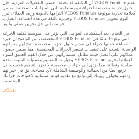
أن التكلفة قد تختلف حسب التفضيلات الفردية، فإن VEBOS Furniture تقدم
حلول خزانة مخصصة احترافية ومستدامة تلبي الميزانيات المختلفة. بفضل
التزامها بالجودة ورضا العملاء، تبرز VEBOS Furniture كعلامة تجارية موثوقة
وجديرة بالثقة في هذه الصناعة. اتصل بـ VEBOS Furniture اليوم لتحويل
خزانتك إلى حل تخزين عملي وأنيق.
في الختام، بعد استكشاف العوامل التي تؤثر على متوسط ​​تكلفة الخزانة
المخصصة، من الواضح أن خبرة VEBOS Furniture التي تبلغ 16 عامًا في
الصناعة جعلتها خبراء في تقديم حلول تخزين مخصصة. تتيح لهم معرفتهم
الواسعة التغلب على تعقيدات تسعير الخزانات المخصصة، مما يضمن حصول
عملائهم على أفضل قيمة مقابل استثماراتهم. من خلال الفهم العميق للمواد
وخيارات التصميم وعمليات التثبيت، تقدم VEBOS Furniture لعملائها تجربة
سلسة وفعالة، مما يؤدي إلى خزانات مخصصة لا تعزز التنظيم فحسب، بل
ترفع أيضًا من الجمالية والوظيفية الشاملة لأي مساحة. ثق في خبراتهم
ودعهم يحولون رؤيتك إلى واقع مع تقديم قيمة استثنائية لاحتياجات خزانتك
المخصصة.
اقرأ أكثر