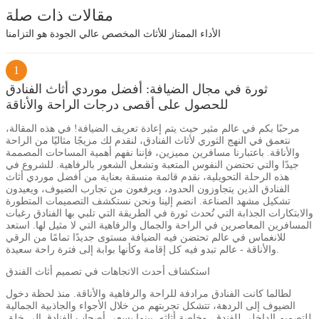
مقالات ذات صلة
الأداء الممتاز للأثاث المخصص عالي الجودة هو التزامنا
1
ثورة في مجال الضيافة: أفضل موردي أثاث الفنادق
للحصول على أقصى درجات الراحة والأناقة
مرحبًا بكم في عالم مثير حيث يتم إعادة تعريف الضيافة! في هذه المقالة،
نتعمق في النهج الثوري لأثاث الفنادق، لنقدم لك مزيجًا مثاليًا من الراحة
والأناقة. باعتبارنا مسافرين مميزين، فإننا نفهم أهمية المساحات المصممة
جيدًا والتي تحتضن النفوس المتعبة وتشعل الشعور بالرفاهية. للشروع في
هذه الرحلة التحويلية، نقدم قائمة منسقة بعناية من أفضل موردي أثاث
الفنادق الذين يتجاوزون الحدود، ويرفعون من تجارب الضيوف، ويعيدون
تشكيل مشهد الصناعة. انضم إلينا ونحن نستكشف التصميمات المتطورة
والابتكارات الجذابة التي تُحدث ثورة في الطريقة التي تلبي بها الفنادق رغبات
المسافرين المعاصرين في الراحة والجمال والرفاهية التي لا مثيل لها. استعد
للانغماس في عالم تحتضن فيه الضيافة مستوى جديدًا تمامًا من الرقي
والأناقة - عالم تبدو فيه كل إقامة وكأنها بوابة إلى فترة راحة سعيدة.
استكشاف أحدث الاتجاهات في تصميم أثاث الفندق
لطالما كانت الفنادق مرادفة للراحة والرفاهية والأناقة. منذ لحظة دخول
الضيوف إلى الردهة، تتشكل تجربتهم من خلال الأجواء والجاذبية الجمالية
للتصميم الداخلي للفندق، وخاصة أثاثه. بينما يسعى أصحاب الفنادق إلى خلق