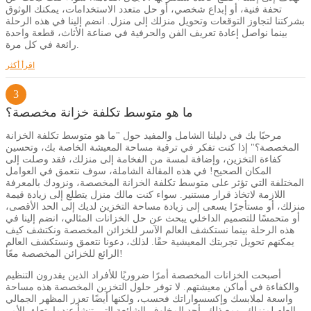
تحفة فنية، أو إبداع شخصي، أو حل متعدد الاستخدامات، يمكنك الوثوق
بشركتنا لتجاوز التوقعات وتحويل منزلك إلى منزل. انضم إلينا في هذه الرحلة
بينما نواصل إعادة تعريف الفن والحرفية في صناعة الأثاث، قطعة واحدة
رائعة في كل مرة.
اقرأ أكثر
3
ما هو متوسط ​​تكلفة خزانة مخصصة؟
مرحبًا بك في دليلنا الشامل والمفيد حول "ما هو متوسط ​​تكلفة الخزانة
المخصصة؟" إذا كنت تفكر في ترقية مساحة المعيشة الخاصة بك، وتحسين
كفاءة التخزين، وإضافة لمسة من الفخامة إلى منزلك، فقد وصلت إلى
المكان الصحيح! في هذه المقالة الشاملة، سوف نتعمق في العوامل
المختلفة التي تؤثر على متوسط ​​تكلفة الخزانة المخصصة، ونزودك بالمعرفة
اللازمة لاتخاذ قرار مستنير. سواء كنت مالك منزل يتطلع إلى زيادة قيمة
منزلك، أو مستأجرًا يسعى إلى زيادة مساحة التخزين لديك إلى الحد الأقصى،
أو متحمسًا للتصميم الداخلي يبحث عن حل الخزانات المثالي، انضم إلينا في
هذه الرحلة بينما نستكشف العالم الآسر للخزائن المخصصة ونكتشف كيف
يمكنهم تحويل تجربتك المعيشية حقًا. لذلك، دعونا نتعمق ونستكشف العالم
الرائع للخزائن المخصصة معًا!
أصبحت الخزانات المخصصة أمرًا ضروريًا للأفراد الذين يقدرون التنظيم
والكفاءة في أماكن معيشتهم. لا توفر حلول التخزين المخصصة هذه مساحة
واسعة لملابسك وإكسسواراتك فحسب، ولكنها أيضًا تعزز المظهر الجمالي
العام لمنزلك. ومع ذلك، أحد المخاوف الشائعة التي تنشأ عندما يتعلق الأمر