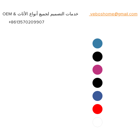
veboshome@gmail.com
OEM & خدمات التصميم لجميع أنواع الأثاث
+8613570209907
English
Pilipino
ภาษาไทย
Bahasa Melayu
bahasa Indonesia