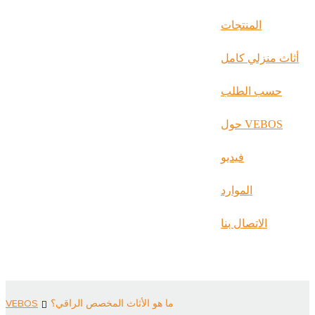
русский
المنتجات
Português
أثاث منزلي كامل
日语
حسب الطلب
italiano
حول VEBOS
français
Español
فيديو
العربية
الموارد
الاتصال بنا
ما هو الأثاث المخصص الراقي؟
VEBOS