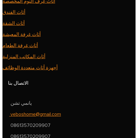
أثاث غرف النوم المخصصة
أثاث الفندق
أثاث الشقة
أثاث غرفة المعيشة
أثاث غرفة الطعام
أثاث المكاتب المنزلية
أجهزة أثاث متعددة الوظائف
الاتصال بنا
يانمي تشن
veboshome@gmail.com
08613570209907
08613570209907