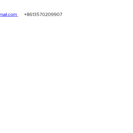
ail.com
+8613570209907