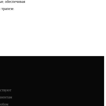
е, обеспечивая
 трапезе.
вствуют
лиентам
любом