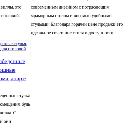
 виллы, это
современным дизайном с потрясающим
 столовой.
мраморным столом и восемью удобными
стульями. Благодаря горячей цене продажи это
идеальное сочетание стиля и доступности.
 обеденные
кошные
ома, апарт-
еденные стулья
помещения, будь
 вилла. С
ли они