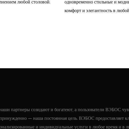
лнением любой столовой.
одновременно стильные и модны
комфорт и элегантность в любой
наши партнеры созидают и богатеют, а пользователи ВЭБОС чу
епринужденно — наша постоянная цель. ВЭБОС предоставляет к
онализированные и индивидуальные услуги в любое время и в 