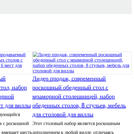
ый
Лидер продаж, современный
тол, набор
роскошный обеденный стол с
орной
мраморной столешницей, набор
ст для виллы
обеденных столов, 8 стульев, мебель
для столовой для виллы
ьзующийся
в с роскошной
Этот столовый набор является роскошным
 вмещает шесть
дополнением к любой вилле, отличаясь