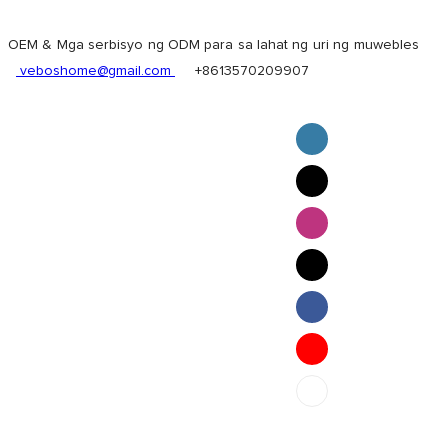
OEM & Mga serbisyo ng ODM para sa lahat ng uri ng muwebles
veboshome@gmail.com
+8613570209907
English
Pilipino
ภาษาไทย
Bahasa Melayu
bahasa Indonesia