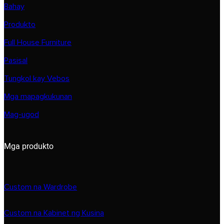
Bahay
Produkto
Full House Furniture
Pasisal
Tungkol kay Vebos
Mga mapagkukunan
Mag-ugod
Mga produkto
Custom na Wardrobe
Custom na Kabinet ng Kusina