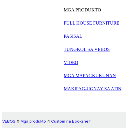
русский
MGA PRODUKTO
Português
FULL HOUSE FURNITURE
日语
PASISAL
italiano
TUNGKOL SA VEBOS
français
VIDEO
Español
العربية
MGA MAPAGKUKUNAN
MAKIPAG-UGNAY SA ATIN
VEBOS
Mga produkto
Custom na Bookshelf