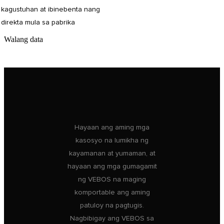
kagustuhan at ibinebenta nang
direkta mula sa pabrika
Walang data
Hayaan ang aming mga
kasosyo na lumikha ng
kayamanan at yumaman, at
hayaan ang mga gumagamit
ng VEBOS na maging
komportable ang aming
patuloy na pagtugis.
Nagbibigay ang VEBOS sa