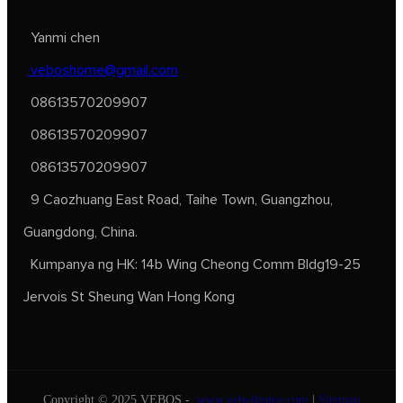
Yanmi chen
veboshome@gmail.com
08613570209907
08613570209907
08613570209907
9 Caozhuang East Road, Taihe Town, Guangzhou,
Guangdong, China.
Kumpanya ng HK: 14b Wing Cheong Comm Bldg19-25
Jervois St Sheung Wan Hong Kong
Copyright © 2025 VEBOS -
www.veboshome.com
|
Sitemap