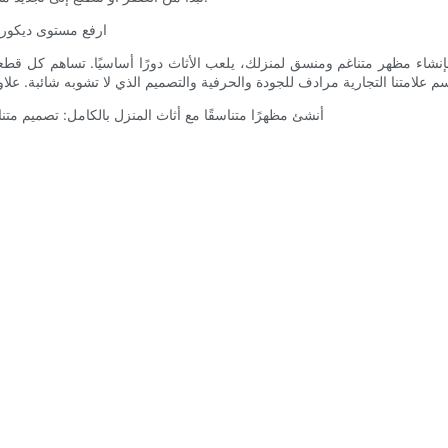
نقدم لكم أثاث VEBOS: ارف
ء مظهر متناغم ومنسق لمنزلك، يلعب الأثاث دورًا أساسيًا. تساهم كل قطعة في الجمالية الشاملة للمس