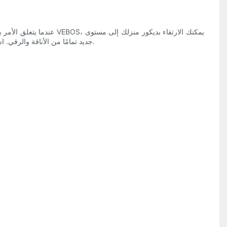
عندما يتعلق الأمر بإنشا
جديد تمامًا من الأناقة والرقي. اسم علامتنا التجارية مرادف للجودة والحرفية والتصميم الذي لا تشوبه شائبة. علاوة على ذلك، نحن نفخر بتقديم خدمة احترافية ومستدامة لعملائنا الكرام.