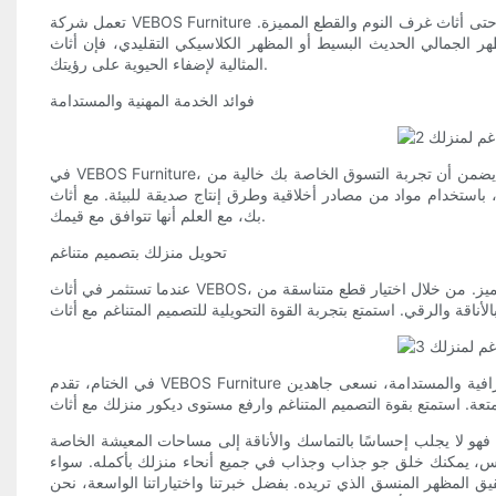
تعمل شركة VEBOS Furniture على تمكين أصحاب المنازل من إطلاق العنان لإبداعهم وتصميم منزل أحلامهم. تتضمن مجموعتنا الشاملة كل شيء بدءًا من الأرائك وطاولات الطعام وحتى أثاث غرف النوم والقطع المميزة.
ديث البسيط أو المظهر الكلاسيكي التقليدي، فإن أثاث VEBOS لديه القطع
المثالية لإضفاء الحيوية على رؤيتك.
فوائد الخدمة المهنية والمستدامة
في VEBOS Furniture، نحن نفخر باحترافنا والتزامنا بالاستدامة. نحن نؤمن بأن كل عميل يستحق أن يُعامل بلطف واحترام. فريقنا مكرس لتقديم خدمة عملاء استثنائية، مما يضمن أن تجربة التسوق الخاصة بك خالية من
ية وطرق إنتاج صديقة للبيئة. مع أثاث VEBOS، يمكنك أن تشعر بالرضا تجاه عملية الشراء الخاصة
بك، مع العلم أنها تتوافق مع قيمك.
تحويل منزلك بتصميم متناغم
عندما تستثمر في أثاث VEBOS، فإنك تتخذ خطوة مهمة نحو تحويل منزلك إلى ملاذ من الانسجام والجمال. تم تصميم كل قطعة أثاث بدقة مع الاهتمام بالتفاصيل، مما يعكس الجودة والتميز. من خلال اختيار قطع متناسقة من
في الختام، تقدم VEBOS Furniture مجموعة من الأثاث عالي الجودة والمصمم بشكل جميل والذي يسمح لك بإنشاء مظهر متناسق في جميع أنحاء منزلك بأكمله. من خلال خدمتنا الاحترافية والمستدامة، نسعى جاهدين
زلك. فهو لا يجلب إحساسًا بالتماسك والأناقة إلى مساحات المعيشة الخاصة
لمس، يمكنك خلق جو جذاب وجذاب في جميع أنحاء منزلك بأكمله. سواء
 المظهر المنسق الذي تريده. بفضل خبرتنا واختياراتنا الواسعة، نحن