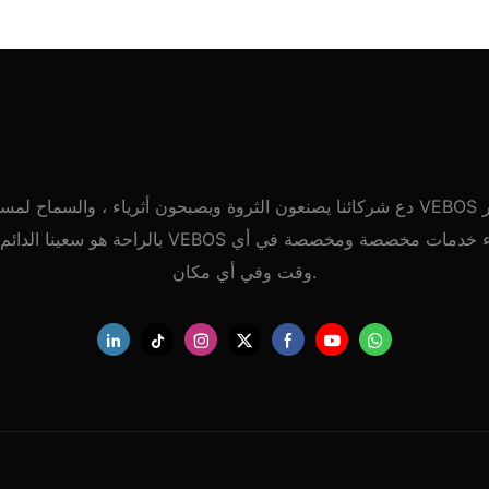
دع شركائنا يصنعون الثروة ويصبحون أثرياء ، والسماح لمستخدمي VEBOS 
بالراحة هو سعينا الدائم. يوفر VEBOS للعملاء خدمات مخصص
وقت وفي أي مكان.