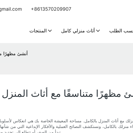
mail.com
+8613570209907
سب الطلب
أثاث منزلي كامل
المنتجات
أنشئ مظهرًا مت
 مظهرًا متناسقًا مع أثاث المنزل 
نزلك مع أثاث المنزل بالكامل. مساحة المعيشة الخاصة بك هي انعكاس لأسلوبك 
منزلك بالكامل، ونستكشف النصائح العملية والأفكار الإبداعية التي من شأنها
تبدأ من الصفر أو تتطلع إلى تجديد مساحتك الحالية، فهذا هو موردك النهائي لإنشاء مظهر متصل ومتناغم حقًا.