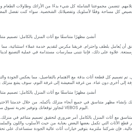
كل مساحة وفقًا لأسلوبك وتفضيلاتك الشخصية. سواء كنت تفضل المظهر الجمالي الح
ة. علاوة على ذلك، فإننا نتبنى ممارسات مستدامة في عملية التصنيع لدينا، باستخدام مواد من مصادر أخلاق
لتجاوز توقعاتك وتوفير تجربة تسوق ممتعة. استمتع بقوة التصميم المتناغم وارفع مستوى ديكور منزلك مع أثاث VEBOS اليوم.
 إنشاء مظهر متناسق مع أثاث المنزل بالكامل أمر ضروري لتحقيق تصميم متناغم في من
 قطع الأثاث التي تكمل بعضها البعض بعناية من حيث الأسلوب واللون والم
ية، فإن شركتنا ملتزمة بتوفير خيارات أثاث عالية الجودة ستساعدك على تحقيق