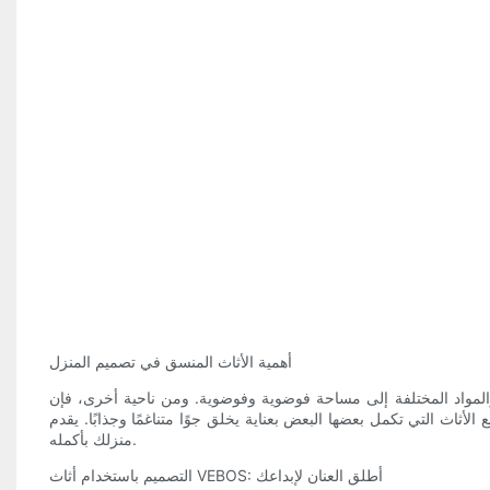
أهمية الأثاث المنسق في تصميم المنزل
 والمواد المختلفة إلى مساحة فوضوية وفوضوية. ومن ناحية أخرى، فإن
كمل بعضها البعض بعناية يخلق جوًا متناغمًا وجذابًا. يقدم VEBOS Furniture مجموعة واسعة من الخيارات المصممة خصيصًا لتندمج معًا بسلاسة، مما يسمح لك بإنشاء مظهر منسق في جميع أنحاء
منزلك بأكمله.
التصميم باستخدام أثاث VEBOS: أطلق العنان لإبداعك