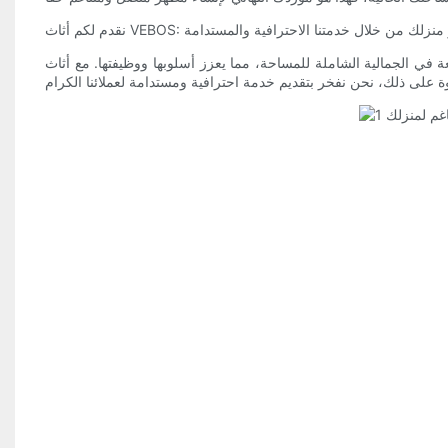
ع مستوى ديكور منزلك من خلال خدمتنا الاحترافية والمستدامة
احة، مما يعزز أسلوبها ووظيفتها. مع أثاث VEBOS، يمكنك الارتقاء بديكور منزلك إلى مستوى