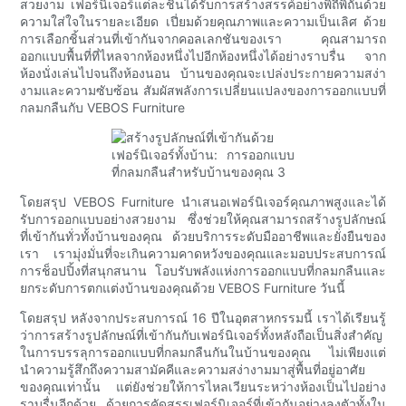
สวยงาม เฟอร์นิเจอร์แต่ละชิ้นได้รับการสร้างสรรค์อย่างพิถีพิถันด้วย
ความใส่ใจในรายละเอียด เปี่ยมด้วยคุณภาพและความเป็นเลิศ ด้วย
การเลือกชิ้นส่วนที่เข้ากันจากคอลเลกชันของเรา คุณสามารถ
ออกแบบพื้นที่ที่ไหลจากห้องหนึ่งไปอีกห้องหนึ่งได้อย่างราบรื่น จาก
ห้องนั่งเล่นไปจนถึงห้องนอน บ้านของคุณจะเปล่งประกายความสง่า
งามและความซับซ้อน สัมผัสพลังการเปลี่ยนแปลงของการออกแบบที่
กลมกลืนกับ VEBOS Furniture
โดยสรุป VEBOS Furniture นำเสนอเฟอร์นิเจอร์คุณภาพสูงและได้
รับการออกแบบอย่างสวยงาม ซึ่งช่วยให้คุณสามารถสร้างรูปลักษณ์
ที่เข้ากันทั่วทั้งบ้านของคุณ ด้วยบริการระดับมืออาชีพและยั่งยืนของ
เรา เรามุ่งมั่นที่จะเกินความคาดหวังของคุณและมอบประสบการณ์
การช็อปปิ้งที่สนุกสนาน โอบรับพลังแห่งการออกแบบที่กลมกลืนและ
ยกระดับการตกแต่งบ้านของคุณด้วย VEBOS Furniture วันนี้
โดยสรุป หลังจากประสบการณ์ 16 ปีในอุตสาหกรรมนี้ เราได้เรียนรู้
ว่าการสร้างรูปลักษณ์ที่เข้ากันกับเฟอร์นิเจอร์ทั้งหลังถือเป็นสิ่งสำคัญ
ในการบรรลุการออกแบบที่กลมกลืนกันในบ้านของคุณ ไม่เพียงแต่
นำความรู้สึกถึงความสามัคคีและความสง่างามมาสู่พื้นที่อยู่อาศัย
ของคุณเท่านั้น แต่ยังช่วยให้การไหลเวียนระหว่างห้องเป็นไปอย่าง
ราบรื่นอีกด้วย ด้วยการคัดสรรเฟอร์นิเจอร์ที่เข้ากันอย่างลงตัวทั้งใน