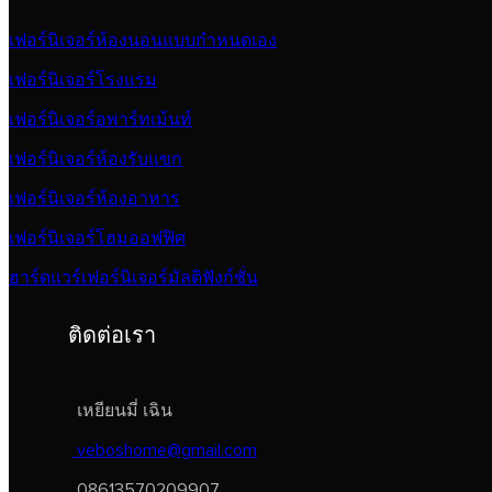
เฟอร์นิเจอร์ห้องนอนแบบกำหนดเอง
เฟอร์นิเจอร์โรงแรม
เฟอร์นิเจอร์อพาร์ทเม้นท์
เฟอร์นิเจอร์ห้องรับแขก
เฟอร์นิเจอร์ห้องอาหาร
เฟอร์นิเจอร์โฮมออฟฟิศ
ฮาร์ดแวร์เฟอร์นิเจอร์มัลติฟังก์ชั่น
ติดต่อเรา
เหยียนมี่ เฉิน
veboshome@gmail.com
08613570209907