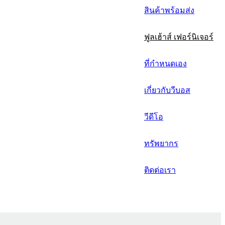
русский
สินค้าพร้อมส่ง
Português
ฟูลเฮ้าส์ เฟอร์นิเจอร์
日语
italiano
ที่กำหนดเอง
français
เกี่ยวกับวีบอส
Español
วีดีโอ
العربية
ทรัพยากร
ติดต่อเรา