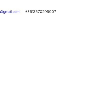
@gmail.com
+8613570209907