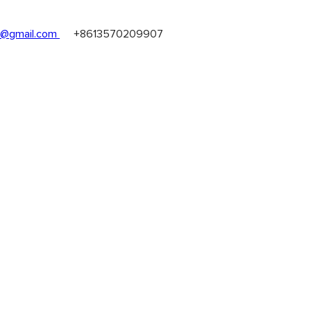
@gmail.com
+8613570209907