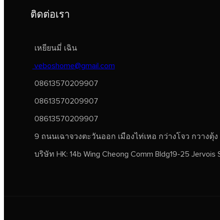
ติดต่อเรา
เหยียนมี่ เฉิน
veboshome@gmail.com
08613570209907
08613570209907
08613570209907
9 ถนนเฉาจวงตะวันออก เมืองไท่เหอ กว่างโจว กวางตุ้ง
บริษัท HK: 14b Wing Cheong Comm Bldg19-25 Jervois 