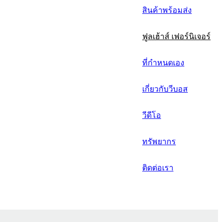
русский
สินค้าพร้อมส่ง
Português
ฟูลเฮ้าส์ เฟอร์นิเจอร์
日语
italiano
ที่กำหนดเอง
français
เกี่ยวกับวีบอส
Español
วีดีโอ
العربية
ทรัพยากร
ติดต่อเรา