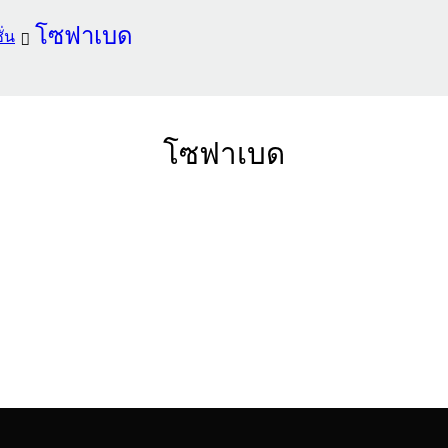
โซฟาเบด
ั่น
โซฟาเบด