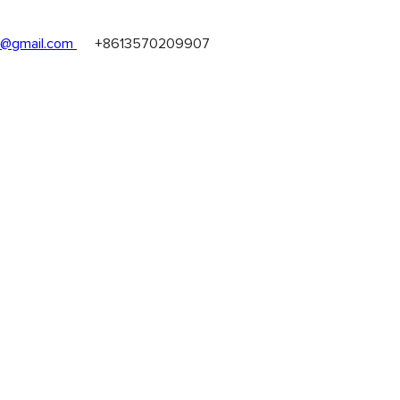
@gmail.com
+8613570209907