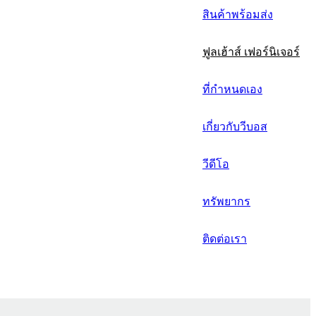
русский
สินค้าพร้อมส่ง
Português
ฟูลเฮ้าส์ เฟอร์นิเจอร์
日语
italiano
ที่กำหนดเอง
français
เกี่ยวกับวีบอส
Español
วีดีโอ
العربية
ทรัพยากร
ติดต่อเรา