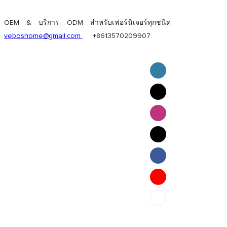
OEM & บริการ ODM สำหรับเฟอร์นิเจอร์ทุกชนิด
veboshome@gmail.com
+8613570209907
English
Pilipino
ภาษาไทย
Bahasa Melayu
bahasa Indonesia