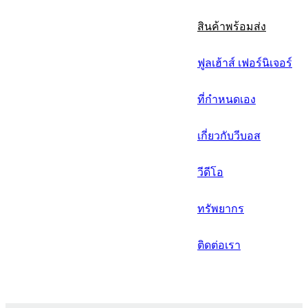
русский
สินค้าพร้อมส่ง
Português
ฟูลเฮ้าส์ เฟอร์นิเจอร์
日语
italiano
ที่กำหนดเอง
français
เกี่ยวกับวีบอส
Español
วีดีโอ
العربية
ทรัพยากร
ติดต่อเรา