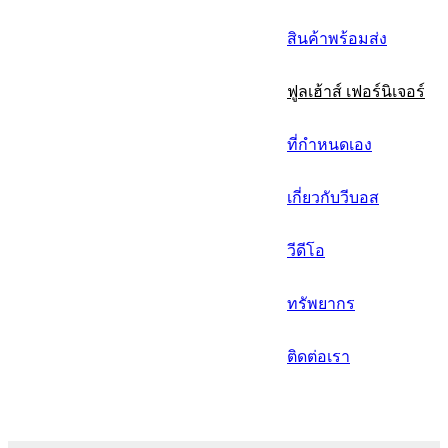
русский
สินค้าพร้อมส่ง
Português
ฟูลเฮ้าส์ เฟอร์นิเจอร์
日语
italiano
ที่กำหนดเอง
français
เกี่ยวกับวีบอส
Español
วีดีโอ
العربية
ทรัพยากร
ติดต่อเรา