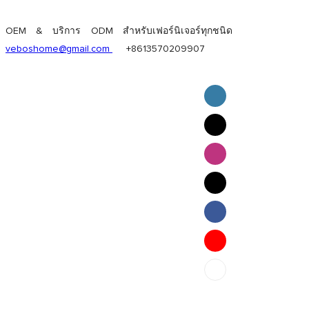
OEM & บริการ ODM สำหรับเฟอร์นิเจอร์ทุกชนิด
veboshome@gmail.com
+8613570209907
English
Pilipino
ภาษาไทย
Bahasa Melayu
bahasa Indonesia