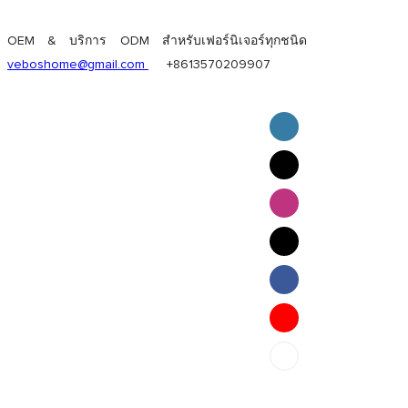
OEM & บริการ ODM สำหรับเฟอร์นิเจอร์ทุกชนิด
veboshome@gmail.com
+8613570209907
English
Pilipino
ภาษาไทย
Bahasa Melayu
bahasa Indonesia