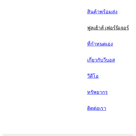
русский
สินค้าพร้อมส่ง
Português
ฟูลเฮ้าส์ เฟอร์นิเจอร์
日语
italiano
ที่กำหนดเอง
français
เกี่ยวกับวีบอส
Español
วีดีโอ
العربية
ทรัพยากร
ติดต่อเรา