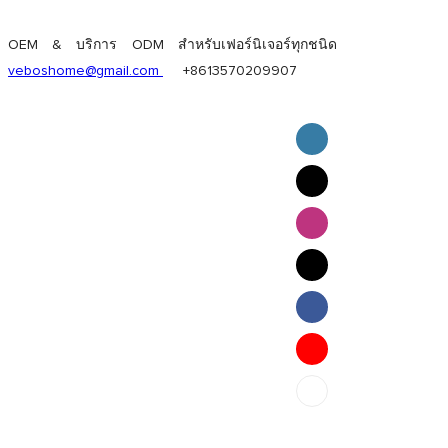
OEM & บริการ ODM สำหรับเฟอร์นิเจอร์ทุกชนิด
veboshome@gmail.com
+8613570209907
English
Pilipino
ภาษาไทย
Bahasa Melayu
bahasa Indonesia