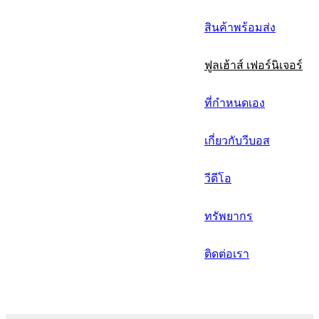
русский
สินค้าพร้อมส่ง
Português
ฟูลเฮ้าส์ เฟอร์นิเจอร์
日语
italiano
ที่กำหนดเอง
français
เกี่ยวกับวีบอส
Español
วีดีโอ
العربية
ทรัพยากร
ติดต่อเรา