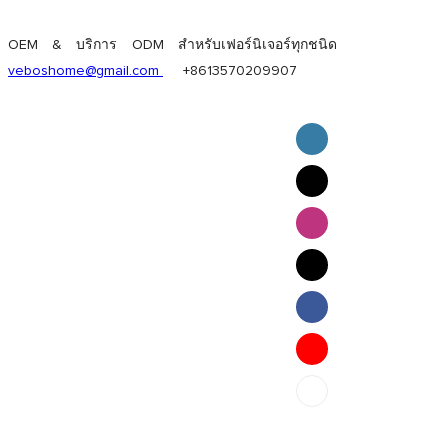
OEM & บริการ ODM สำหรับเฟอร์นิเจอร์ทุกชนิด
veboshome@gmail.com
+8613570209907
English
Pilipino
ภาษาไทย
Bahasa Melayu
bahasa Indonesia