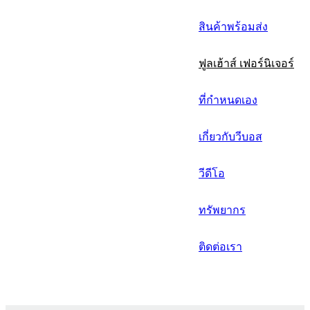
русский
สินค้าพร้อมส่ง
Português
ฟูลเฮ้าส์ เฟอร์นิเจอร์
日语
italiano
ที่กำหนดเอง
français
เกี่ยวกับวีบอส
Español
วีดีโอ
العربية
ทรัพยากร
ติดต่อเรา