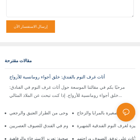
إرسال الاستفسار الآن
مقالات مقترحة
أثاث غرف النوم بالفندق: خلق أجواء رومانسية للأزواج
مرحبًا بكم في مقالتنا الموسعة حول أثاث غرف النوم في الفنادق:
خلق أجواء رومانسية للأزواج. إذا كنت تبحث عن الملاذ المثالي
لإشعال ف
لمساحات الصغيرة بالمرايا والزجاج
أثاث غرف نوم الفندق المستوحى من الطراز العتيق والرجعي
ميزة لغرف النوم الفندقية الشهيرة
تصميم بسيط: تبسيط أثاث غرف النوم في الفندق للضيوف العصريين
ب الأثاث على تدفق الضيوف وراحتهم
أثاث غرف النوم في الفندق للخلوات الصحية: تعزيز الاسترخاء والرفاهية