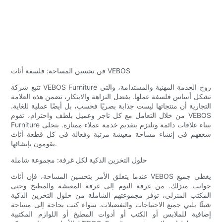
فن تحسين المساحة: فلسفة أثاث VEBOS
تتبع شركة VEBOS Furniture روح الخدمة المهنية والمستدامة، والتي
تشكل أساس فلسفة عملها. بفضل النزاهة والابتكار، تضمن هذه العلامة
التجارية أن منتجاتها ليست جذابة بصريًا فحسب، بل أيضًا عملية للغاية.
من خلال التعامل مع كل تاجر وعميل بلطف واحترام، تقوم VEBOS
Furniture ببناء علاقات دائمة وتلتزم بتقديم خدمة عملاء ممتازة. يتجلى
شغفهم في إنشاء مساحة معيشة مرتبة وفعالة في كل قطعة أثاث
يقومون بإنشائها.
حلول التخزين الذكية لكل غرفة: مجموعة شاملة
عندما يتعلق الأمر بتحسين المساحة، فإن أثاث VEBOS يغطي جميع
جوانب منزلك. من غرفة النوم إلى غرفة المعيشة والمطبخ وحتى
المكتب المنزلي، توفر مجموعتهم الشاملة من حلول التخزين الذكية
شيئًا يلبي جميع الاحتياجات والتفضيلات. سواء كنت بحاجة إلى مساحة
إضافية للملابس أو الكتب أو أدوات المطبخ أو اللوازم المكتبية