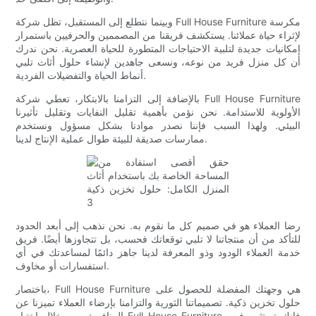
وبينما نتطلع إلى المستقبل، تظل شركة Full House Furniture مكرسة
لإثراء حياة عملائنا. يستكشف فريقنا من المصممين والحرفيين باستمرار
إمكانيات جديدة لتلبية الاحتياجات المتطورة للحياة العصرية. نحن ندرك
أن كل منزل فريد من نوعه، ونسعى جاهدين لإنشاء حلول أثاث تلبي
أنماط الحياة والتفضيلات الفردية.
بالإضافة إلى التزامنا بالابتكار، تعطي شركة Full House Furniture
الأولوية للاستدامة. نحن نؤمن بأهمية تقليل النفايات وتقليل تأثيرنا
البيئي. ولهذا السبب فإننا نصدر موادنا بشكل مسؤول ونستخدم
ممارسات صديقة للبيئة طوال عملية الإنتاج لدينا.
رضا العملاء هو في صميم كل ما نقوم به. نحن نذهب إلى أبعد الحدود
للتأكد من أن منتجاتنا لا تلبي توقعاتك فحسب، بل تتجاوزها أيضًا. فريق
خدمة العملاء الودود وذو المعرفة لدينا جاهز دائمًا لمساعدتك في أي
استفسارات أو مخاوف.
باختصار، Full House Furniture هي وجهتك المفضلة للحصول على
حلول تخزين ذكية. تصميماتنا الثورية والتزامنا بإرضاء العملاء تميزنا عن
المنافسة. من خلال اختيار Full House Furniture، فإنك تستثمر في