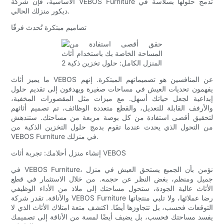
الأساسية، فإن شركة VEBOS Furniture تدمج حلولها بسلاسة في
ديكور منزلك الحالي.
تصاميم مبتكرة تُحدث فرقًا
ما يميز أثاث VEBOS عن المنافسين هو تصميماتهم المبتكرة. إنهم
يفهمون تحديات العيش في مساحات صغيرة ويهدفون إلى تقديم حلول
إبداعية لجعل حياتك أسهل. مع ميزات مثل المقصورات المخفية،
والأرفف القابلة للتعديل، والقطع متعددة الوظائف، تم تصميم أثاثهم
لتحقيق أقصى استفادة من كل بوصة مربعة من مساحتك. ستندهش
من التحول الذي يحدث عندما تقوم بدمج حلول التخزين الذكية من
VEBOS Furniture في منزلك.
إنشاء منزل أحلامك: تجربة أثاث VEBOS
في VEBOS Furniture، نؤمن بأن الجميع يستحق العيش في منزل
جميل ومنظم، بغض النظر عن حجمه. من خلال الاستثمار في قطع
الأثاث عالية الجودة، ستحول مساحتك إلى ملاذ من الأداء الوظيفي
والأناقة. تقدر شركة VEBOS Furniture رضا عملائها، ولا تلبي منتجاتها
التوقعات فحسب، بل تتجاوزها أيضًا. اكتشف متعة امتلاك الأثاث الذي لا
يفسد مساحتك فحسب، بل يضيف أيضًا لمسة من الأناقة إلى تصميمك