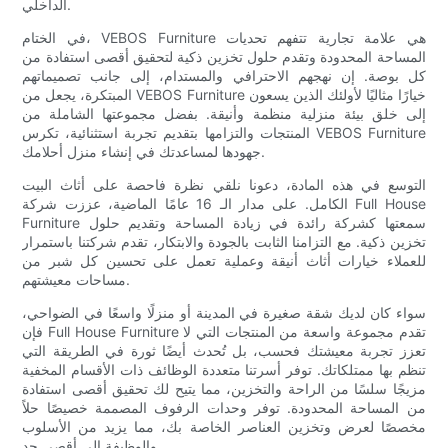
الداخلي.
في الختام، VEBOS Furniture هي علامة تجارية تتفهم تحديات
المساحة المحدودة وتقدم حلول تخزين ذكية لتحقيق أقصى استفادة من
كل بوصة. إن نهجهم الاحترافي والمستدام، إلى جانب تصميماتهم
المبتكرة، يجعل من VEBOS Furniture خيارًا مثاليًا لأولئك الذين يسعون
إلى خلق بيئة منزلية منظمة وأنيقة. بفضل مجموعتها الشاملة من
المنتجات والتزامها بتقديم تجربة استثنائية، تكرس VEBOS Furniture
جهودها لمساعدتك في إنشاء منزل أحلامك.
التوسع في هذه المادة، دعونا نلقي نظرة فاحصة على أثاث البيت
الكامل. على مدار الـ 16 عامًا الماضية، عززت شركة Full House
Furniture سمعتها كشركة رائدة في زيادة المساحة وتقديم حلول
تخزين ذكية. مع التزامنا الثابت بالجودة والابتكار، تقدم شركتنا باستمرار
للعملاء خيارات أثاث أنيقة وعملية تعمل على تحسين كل شبر من
مساحات معيشتهم.
سواء كان لديك شقة صغيرة في المدينة أو منزلًا واسعًا في الضواحي،
فإن Full House Furniture تقدم مجموعة واسعة من المنتجات التي لا
تعزز تجربة معيشتك فحسب، بل تُحدث أيضًا ثورة في الطريقة التي
تنظم بها ممتلكاتك. توفر أسرتنا متعددة الوظائف ذات الأقسام المخفية
مزيجًا سلسًا من الراحة والتخزين، مما يتيح لك تحقيق أقصى استفادة
من المساحة المحدودة. توفر وحدات الرفوف المصممة خصيصًا حلاً
مخصصًا لعرض وتخزين العناصر الخاصة بك، مما يزيد من الأسلوب
والوظيفة إلى أقصى حد.