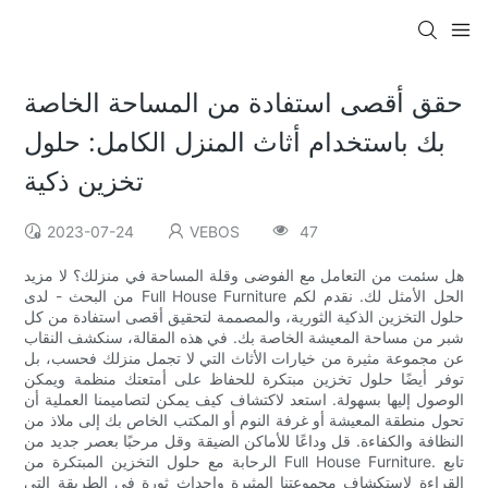
حقق أقصى استفادة من المساحة الخاصة
بك باستخدام أثاث المنزل الكامل: حلول
تخزين ذكية
2023-07-24
VEBOS
47
هل سئمت من التعامل مع الفوضى وقلة المساحة في منزلك؟ لا مزيد
من البحث - لدى Full House Furniture الحل الأمثل لك. نقدم لكم
حلول التخزين الذكية الثورية، والمصممة لتحقيق أقصى استفادة من كل
شبر من مساحة المعيشة الخاصة بك. في هذه المقالة، سنكشف النقاب
عن مجموعة مثيرة من خيارات الأثاث التي لا تجمل منزلك فحسب، بل
توفر أيضًا حلول تخزين مبتكرة للحفاظ على أمتعتك منظمة ويمكن
الوصول إليها بسهولة. استعد لاكتشاف كيف يمكن لتصاميمنا العملية أن
تحول منطقة المعيشة أو غرفة النوم أو المكتب الخاص بك إلى ملاذ من
النظافة والكفاءة. قل وداعًا للأماكن الضيقة وقل مرحبًا بعصر جديد من
الرحابة مع حلول التخزين المبتكرة من Full House Furniture. تابع
القراءة لاستكشاف مجموعتنا المثيرة وإحداث ثورة في الطريقة التي