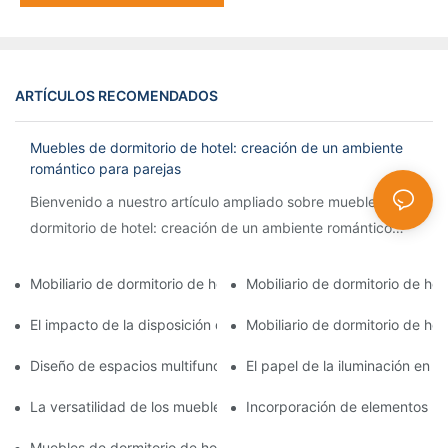
ARTÍCULOS RECOMENDADOS
Muebles de dormitorio de hotel: creación de un ambiente
romántico para parejas
Bienvenido a nuestro artículo ampliado sobre muebles de
dormitorio de hotel: creación de un ambiente romántico
para parejas. Si buscas el santuario perfecto para reavivar
la f
Mobiliario de dormitorio de hotel: transformación de espacios p
Mobiliario de dormitorio de h
El impacto de la disposición de los muebles en el flujo y la co
Mobiliario de dormitorio de hot
Diseño de espacios multifuncionales: muebles de dormitorio de ho
El papel de la iluminación en e
La versatilidad de los muebles modulares en las habitaciones de
Incorporación de elementos loc
Muebles de dormitorio de hotel para alojamiento familiar