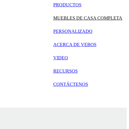
русский
PRODUCTOS
Português
MUEBLES DE CASA COMPLETA
日语
PERSONALIZADO
italiano
ACERCA DE VEBOS
français
VIDEO
Español
العربية
RECURSOS
CONTÁCTENOS