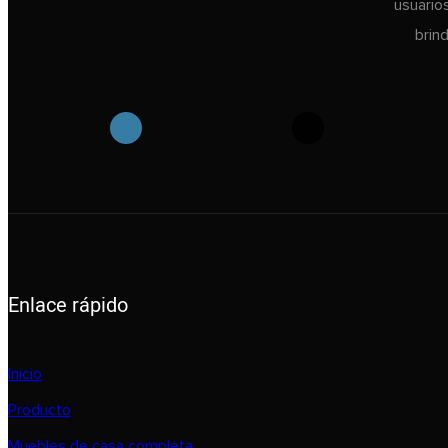
usuario
brin
Enlace rápido
Inicio
Producto
Muebles de casa completa