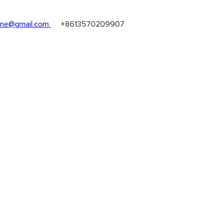
me@gmail.com
+8613570209907