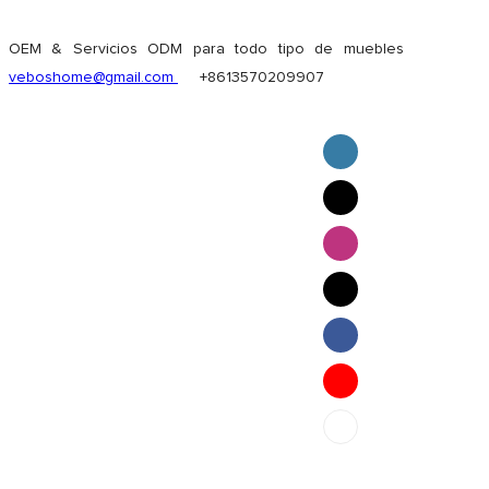
OEM & Servicios ODM para todo tipo de muebles
veboshome@gmail.com
+8613570209907
English
Pilipino
ภาษาไทย
Bahasa Melayu
bahasa Indonesia