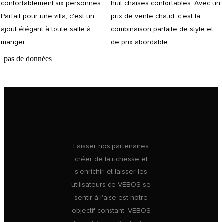
confortablement six personnes.
huit chaises confortables. Avec un
Parfait pour une villa, c'est un
prix de vente chaud, c'est la
ajout élégant à toute salle à
combinaison parfaite de style et
manger
de prix abordable
pas de données
Laisser nos partenaires
créer de la richesse et
s'enrichir, et laisser les
utilisateurs de VEBOS se
sentir à l'aise est notre
objectif constant. VEBOS