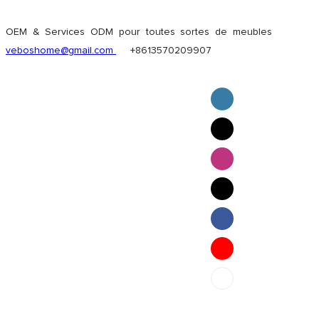
OEM & Services ODM pour toutes sortes de meubles
veboshome@gmail.com
+8613570209907
English
Pilipino
ภาษาไทย
Bahasa Melayu
bahasa Indonesia