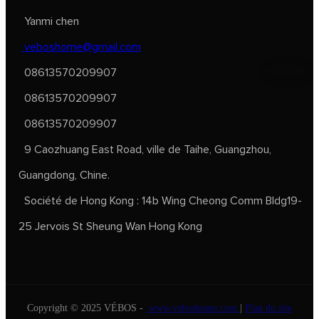
Yanmi chen
veboshome@gmail.com
08613570209907
08613570209907
08613570209907
9 Caozhuang East Road, ville de Taihe, Guangzhou,
Guangdong, Chine.
Société de Hong Kong : 14b Wing Cheong Comm Bldg19-
25 Jervois St Sheung Wan Hong Kong
Copyright © 2025 VÉBOS -
www.veboshome.com
|
Plan du site