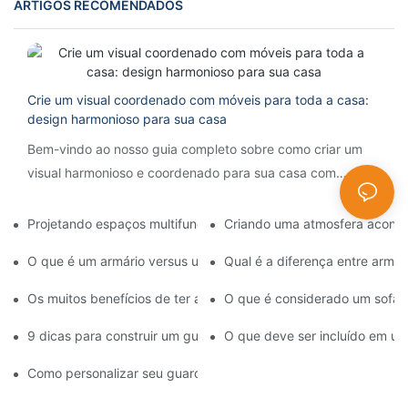
ARTIGOS RECOMENDADOS
Crie um visual coordenado com móveis para toda a casa:
design harmonioso para sua casa
Bem-vindo ao nosso guia completo sobre como criar um
visual harmonioso e coordenado para sua casa com
móveis para toda a casa. Seu espaço de convivência é um
reflexo de...
Projetando espaços multifuncionais: móveis de quarto de hotel 
Criando uma atmosfera aconch
O que é um armário versus um guarda-roupa?
Qual é a diferença entre armá
Os muitos benefícios de ter armários personalizados de qualid
O que é considerado um sofá
9 dicas para construir um guarda-roupa cápsula dentro do orç
O que deve ser incluído em um
Como personalizar seu guarda-roupa