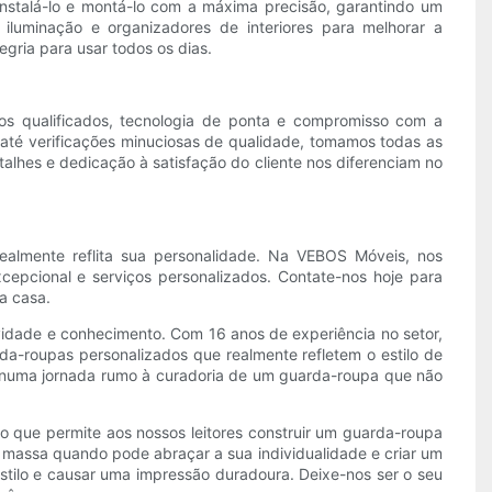
á instalá-lo e montá-lo com a máxima precisão, garantindo um
iluminação e organizadores de interiores para melhorar a
gria para usar todos os dias.
ãos qualificados, tecnologia de ponta e compromisso com a
 até verificações minuciosas de qualidade, tomamos todas as
lhes e dedicação à satisfação do cliente nos diferenciam no
lmente reflita sua personalidade. Na VEBOS Móveis, nos
epcional e serviços personalizados. Contate-nos hoje para
a casa.
vidade e conhecimento. Com 16 anos de experiência no setor,
a-roupas personalizados que realmente refletem o estilo de
m numa jornada rumo à curadoria de um guarda-roupa que não
 que permite aos nossos leitores construir um guarda-roupa
 massa quando pode abraçar a sua individualidade e criar um
stilo e causar uma impressão duradoura. Deixe-nos ser o seu