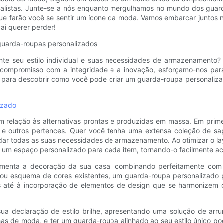
ialistas. Junte-se a nós enquanto mergulhamos no mundo dos guard
ue farão você se sentir um ícone da moda. Vamos embarcar juntos ne
ai querer perder!
guarda-roupas personalizados
ente seu estilo individual e suas necessidades de armazenamento
so compromisso com a integridade e a inovação, esforçamo-nos par
do para descobrir como você pode criar um guarda-roupa personaliz
izado
 relação às alternativas prontas e produzidas em massa. Em prime
os e outros pertences. Quer você tenha uma extensa coleção de sa
r todas as suas necessidades de armazenamento. Ao otimizar o layou
 um espaço personalizado para cada item, tornando-o facilmente ac
enta a decoração da sua casa, combinando perfeitamente com as
ou esquema de cores existentes, um guarda-roupa personalizado 
os até à incorporação de elementos de design que se harmonizem
sua declaração de estilo brilhe, apresentando uma solução de arr
s de moda, e ter um guarda-roupa alinhado ao seu estilo único po