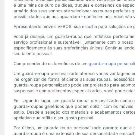
é uma mina de ouro de dicas, truques e conselhos de espec
armário dos seus sonhos até selecionar as roupas perfeitas q
possibilidades que nos aguardam - confie em nós, você não v
Apresentando móveis VEBOS: sua escolha para soluções de 
Você já desejou um guarda-roupa que refletisse perfeitam
serviço profissional e sustentável, juntamente com o nos
especificamente às suas preferências únicas. Continue len
seu talento pessoal.
Compreendendo os benefícios de um
guarda-roupa personal
Um guarda-roupa personalizado oferece várias vantagens em
lhe organizar de forma eficiente as suas roupas, acessóri
guarda-roupa personalizado pode ser projetado para acomoda
suspensas e compartimentos especializados, você pode criar
Em segundo lugar, um guarda-roupa personalizado complem
guarda-roupas genéricos que podem colidir com os móveis 
estilo. Desde a seleção dos materiais e acabamentos cert
apelativo que reflita o seu gosto pessoal.
Por último, um guarda-roupa personalizado garante que a 
guarda-roupa é uma extensão de sua personalidade e escolha