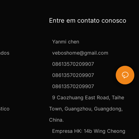
Entre em contato conosco
Yanmi chen
ados
veboshome@gmail.com
08613570209907
08613570209907
08613570209907
9 Caozhuang East Road, Taihe
tico
Town, Guangzhou, Guangdong,
China.
Empresa HK: 14b Wing Cheong