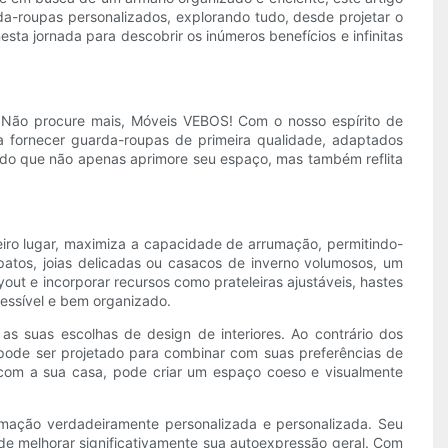
a-roupas personalizados, explorando tudo, desde projetar o
sta jornada para descobrir os inúmeros benefícios e infinitas
? Não procure mais, Móveis VEBOS! Com o nosso espírito de
a fornecer guarda-roupas de primeira qualidade, adaptados
ado que não apenas aprimore seu espaço, mas também reflita
iro lugar, maximiza a capacidade de arrumação, permitindo-
patos, joias delicadas ou casacos de inverno volumosos, um
t e incorporar recursos como prateleiras ajustáveis, hastes
essível e bem organizado.
 suas escolhas de design de interiores. Ao contrário dos
pode ser projetado para combinar com suas preferências de
 com a sua casa, pode criar um espaço coeso e visualmente
umação verdadeiramente personalizada e personalizada. Seu
de melhorar significativamente sua autoexpressão geral. Com