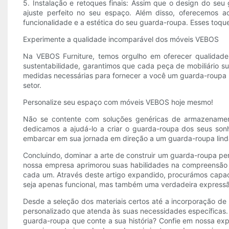
5. Instalação e retoques finais: Assim que o design do seu 
ajuste perfeito no seu espaço. Além disso, oferecemos a
funcionalidade e a estética do seu guarda-roupa. Esses toque
Experimente a qualidade incomparável dos móveis VEBOS
Na VEBOS Furniture, temos orgulho em oferecer qualidade 
sustentabilidade, garantimos que cada peça de mobiliário s
medidas necessárias para fornecer a você um guarda-roupa p
setor.
Personalize seu espaço com móveis VEBOS hoje mesmo!
Não se contente com soluções genéricas de armazenamen
dedicamos a ajudá-lo a criar o guarda-roupa dos seus son
embarcar em sua jornada em direção a um guarda-roupa linda
Concluindo, dominar a arte de construir um guarda-roupa pe
nossa empresa aprimorou suas habilidades na compreensão d
cada um. Através deste artigo expandido, procurámos capac
seja apenas funcional, mas também uma verdadeira expressã
Desde a seleção dos materiais certos até a incorporação d
personalizado que atenda às suas necessidades específicas.
guarda-roupa que conte a sua história? Confie em nossa exp