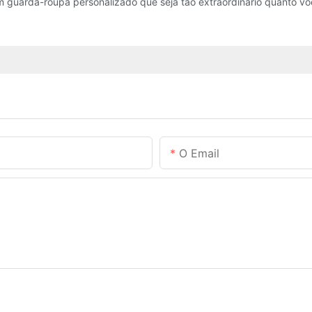
m guarda-roupa personalizado que seja tão extraordinário quanto vo
O Email