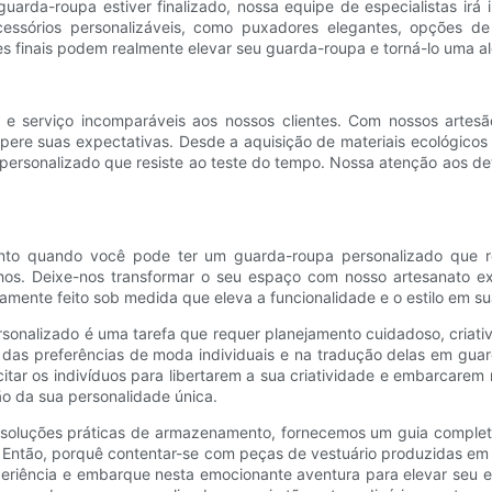
guarda-roupa estiver finalizado, nossa equipe de especialistas ir
cessórios personalizáveis, como puxadores elegantes, opções de 
s finais podem realmente elevar seu guarda-roupa e torná-lo uma ale
e serviço incomparáveis ​​aos nossos clientes. Com nossos artes
upere suas expectativas. Desde a aquisição de materiais ecológicos
ersonalizado que resiste ao teste do tempo. Nossa atenção aos deta
to quando você pode ter um guarda-roupa personalizado que rea
hos. Deixe-nos transformar o seu espaço com nosso artesanato exc
mente feito sob medida que eleva a funcionalidade e o estilo em su
rsonalizado é uma tarefa que requer planejamento cuidadoso, criati
as preferências de moda individuais e na tradução delas em guard
itar os indivíduos para libertarem a sua criatividade e embarcare
o da sua personalidade única.
e soluções práticas de armazenamento, fornecemos um guia completo
 Então, porquê contentar-se com peças de vestuário produzidas em
eriência e embarque nesta emocionante aventura para elevar seu e