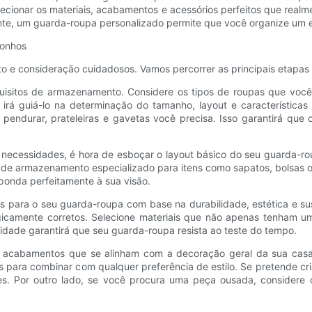
cionar os materiais, acabamentos e acessórios perfeitos que realm
brante, um guarda-roupa personalizado permite que você organize um
sonhos
o e consideração cuidadosos. Vamos percorrer as principais etapas 
uisitos de armazenamento. Considere os tipos de roupas que você
irá guiá-lo na determinação do tamanho, layout e característica
a pendurar, prateleiras e gavetas você precisa. Isso garantirá qu
s necessidades, é hora de esboçar o layout básico do seu guarda-r
sa de armazenamento especializado para itens como sapatos, bolsas
ponda perfeitamente à sua visão.
s para o seu guarda-roupa com base na durabilidade, estética e sust
logicamente corretos. Selecione materiais que não apenas tenham
alidade garantirá que seu guarda-roupa resista ao teste do tempo.
s acabamentos que se alinham com a decoração geral da sua casa
 para combinar com qualquer preferência de estilo. Se pretende c
tes. Por outro lado, se você procura uma peça ousada, consider