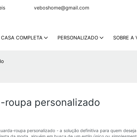
de móveis
veboshome@gmail.com
 CASA COMPLETA
PERSONALIZADO
SOBRE A 
do
-roupa personalizado
arda-roupa personalizado - a solução definitiva para quem deseja 
siasta da moda, alguém em busca de um estilo único ou simplesment