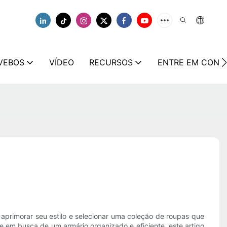
VEBOS
VÍDEO
RECURSOS
ENTRE EM CONT
aprimorar seu estilo e selecionar uma coleção de roupas que
e em busca de um armário organizado e eficiente, este artigo