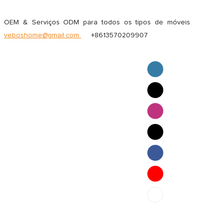
OEM & Serviços ODM para todos os tipos de móveis
veboshome@gmail.com
+8613570209907
English
Pilipino
ภาษาไทย
Bahasa Melayu
bahasa Indonesia