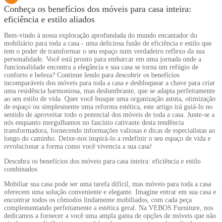
Conheça os benefícios dos móveis para casa inteira:
eficiência e estilo aliados
Bem-vindo à nossa exploração aprofundada do mundo encantador do
mobiliário para toda a casa - uma deliciosa fusão de eficiência e estilo que
tem o poder de transformar o seu espaço num verdadeiro reflexo da sua
personalidade. Você está pronto para embarcar em uma jornada onde a
funcionalidade encontra a elegância e sua casa se torna um refúgio de
conforto e beleza? Continue lendo para descobrir os benefícios
incomparáveis ​​dos móveis para toda a casa e desbloquear a chave para criar
uma residência harmoniosa, mas deslumbrante, que se adapta perfeitamente
ao seu estilo de vida. Quer você busque uma organização astuta, otimização
de espaço ou simplesmente uma reforma estética, este artigo irá guiá-lo no
sentido de aproveitar todo o potencial dos móveis de toda a casa. Junte-se a
nós enquanto mergulhamos no fascínio cativante desta tendência
transformadora, fornecendo informações valiosas e dicas de especialistas ao
longo do caminho. Deixe-nos inspirá-lo a redefinir o seu espaço de vida e
revolucionar a forma como você vivencia a sua casa!
Descubra os benefícios dos móveis para casa inteira: eficiência e estilo
combinados
Mobiliar sua casa pode ser uma tarefa difícil, mas móveis para toda a casa
oferecem uma solução conveniente e elegante. Imagine entrar em sua casa e
encontrar todos os cômodos lindamente mobiliados, com cada peça
complementando perfeitamente a estética geral. Na VEBOS Furniture, nos
dedicamos a fornecer a você uma ampla gama de opções de móveis que não