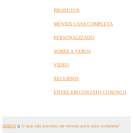
русский
PRODUTOS
Português
MÓVEIS CASA COMPLETA
日语
PERSONALIZADO
italiano
SOBRE A VEBOS
français
VÍDEO
Español
العربية
RECURSOS
ENTRE EM CONTATO CONOSCO
VEBOS
O que são pacotes de móveis para casa completa?