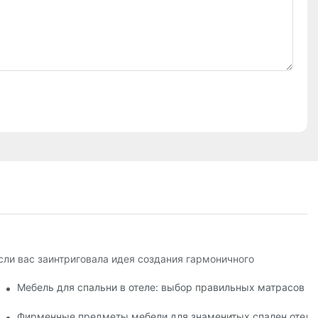
сли вас заинтриговала идея создания гармоничного
технологических решений
Мебель для спальни в отеле: выбор правильных матрасов д
еля
Фирменные предметы мебели для знаменитых спален отеле