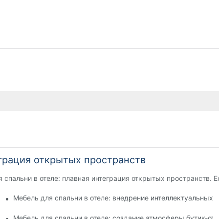
еграция открытых пространств
 спальни в отеле: плавная интеграция открытых пространств. Е
 безопасности и игривости
Мебель для спальни в отеле: внедрение интеллектуальных 
и животными
Мебель для спальни в отеле: создание атмосферы бутик-от