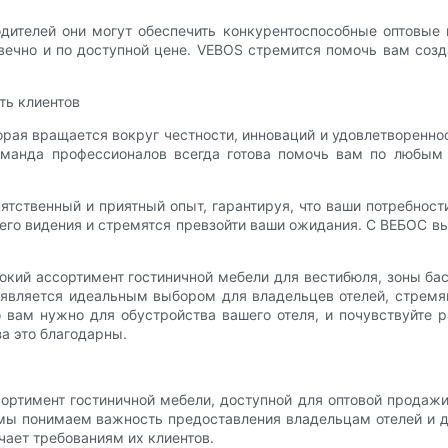
одителей они могут обеспечить конкурентоспособные оптовые
овечно и по доступной цене. VEBOS стремится помочь вам созд
ть клиентов
торая вращается вокруг честности, инноваций и удовлетворенно
оманда профессионалов всегда готова помочь вам по любым
тственный и приятный опыт, гарантируя, что ваши потребности
го видения и стремятся превзойти ваши ожидания. С ВЕБОС в
окий ассортимент гостиничной мебели для вестибюля, зоны бас
 является идеальным выбором для владельцев отелей, стремя
о вам нужно для обустройства вашего отеля, и почувствуйте 
а это благодарны.
сортимент гостиничной мебели, доступной для оптовой продажи
 мы понимаем важность предоставления владельцам отелей и 
чает требованиям их клиентов.