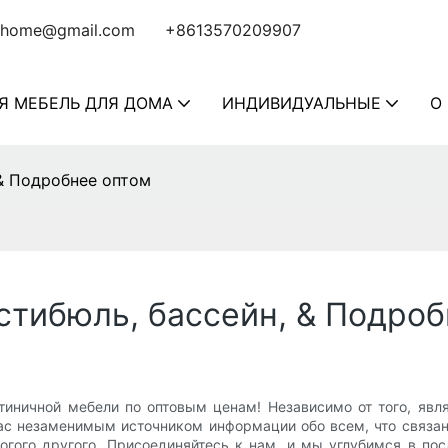
home@gmail.com
+8613570209907
Я МЕБЕЛЬ ДЛЯ ДОМА
ИНДИВИДУАЛЬНЫЕ
О
 & Подробнее оптом
стибюль, бассейн, & Подро
иничной мебели по оптовым ценам! Независимо от того, явл
 вас незаменимым источником информации обо всем, что связа
огого другого. Присоединяйтесь к нам, и мы углубимся в по