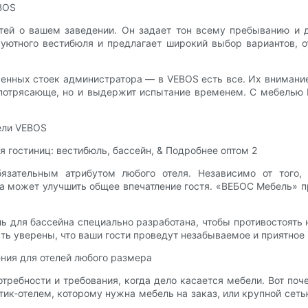
BOS
стей о вашем заведении. Он задает тон всему пребыванию и д
 уютного вестибюля и предлагает широкий выбор вариантов,
енных стоек администратора — в VEBOS есть все. Их внимание
 потрясающе, но и выдержит испытание временем. С мебелью 
ели VEBOS
бязательным атрибутом любого отеля. Независимо от того
на может улучшить общее впечатление гостя. «ВЕБОС Мебель» 
ь для бассейна специально разработана, чтобы противостоять
ь уверены, что ваши гости проведут незабываемое и приятное 
ния для отелей любого размера
требности и требования, когда дело касается мебели. Вот по
утик-отелем, которому нужна мебель на заказ, или крупной се