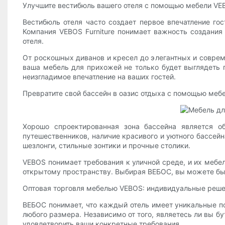
Улучшите вестибюль вашего отеля с помощью мебели VE
Вестибюль отеля часто создает первое впечатление го
Компания VEBOS Furniture понимает важность создания
отеля.
От роскошных диванов и кресел до элегантных и соврем
ваша мебель для прихожей не только будет выглядеть
неизгладимое впечатление на ваших гостей.
Превратите свой бассейн в оазис отдыха с помощью меб
Хорошо спроектированная зона бассейна является о
путешественников, наличие красивого и уютного бассей
шезлонги, стильные зонтики и прочные столики.
VEBOS понимает требования к уличной среде, и их мебел
открытому пространству. Выбирая ВЕБОС, вы можете быт
Оптовая торговля мебелью VEBOS: индивидуальные реше
ВЕБОС понимает, что каждый отель имеет уникальные по
любого размера. Независимо от того, являетесь ли вы б
удовлетворить ваши конкретные требования.