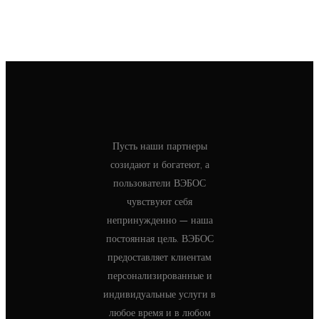
Пусть наши партнеры
созидают и богатеют, а
пользователи ВЭБОС
чувствуют себя
непринужденно — наша
постоянная цель. ВЭБОС
предоставляет клиентам
персонализированные и
индивидуальные услуги в
любое время и в любом