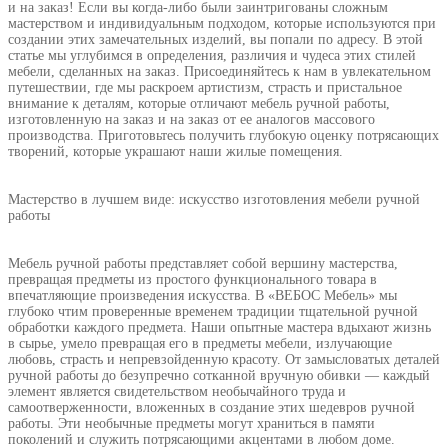
и на заказ! Если вы когда-либо были заинтригованы сложным
мастерством и индивидуальным подходом, которые используются при
создании этих замечательных изделий, вы попали по адресу. В этой
статье мы углубимся в определения, различия и чудеса этих стилей
мебели, сделанных на заказ. Присоединяйтесь к нам в увлекательном
путешествии, где мы раскроем артистизм, страсть и пристальное
внимание к деталям, которые отличают мебель ручной работы,
изготовленную на заказ и на заказ от ее аналогов массового
производства. Приготовьтесь получить глубокую оценку потрясающих
творений, которые украшают наши жилые помещения.
Мастерство в лучшем виде: искусство изготовления мебели ручной
работы
Мебель ручной работы представляет собой вершину мастерства,
превращая предметы из простого функционального товара в
впечатляющие произведения искусства. В «ВЕБОС Мебель» мы
глубоко чтим проверенные временем традиции тщательной ручной
обработки каждого предмета. Наши опытные мастера вдыхают жизнь
в сырье, умело превращая его в предметы мебели, излучающие
любовь, страсть и непревзойденную красоту. От замысловатых деталей
ручной работы до безупречно сотканной вручную обивки — каждый
элемент является свидетельством необычайного труда и
самоотверженности, вложенных в создание этих шедевров ручной
работы. Эти необычные предметы могут храниться в памяти
поколений и служить потрясающими акцентами в любом доме.