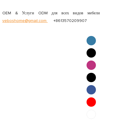
OEM & Услуги ODM для всех видов мебели
veboshome@gmail.com
+8613570209907
English
Pilipino
ภาษาไทย
Bahasa Melayu
bahasa Indonesia