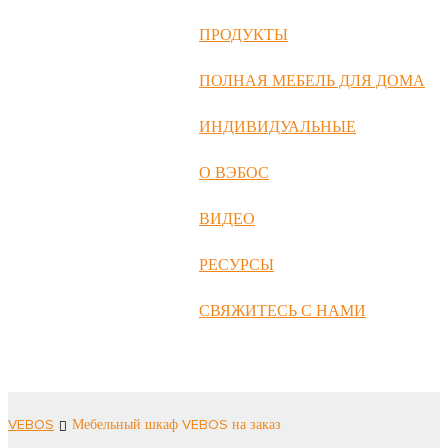
русский
ПРОДУКТЫ
Português
ПОЛНАЯ МЕБЕЛЬ ДЛЯ ДОМА
日语
ИНДИВИДУАЛЬНЫЕ
italiano
О ВЭБОС
français
ВИДЕО
Español
العربية
РЕСУРСЫ
СВЯЖИТЕСЬ С НАМИ
VEBOS
Мебельный шкаф VEBOS на заказ