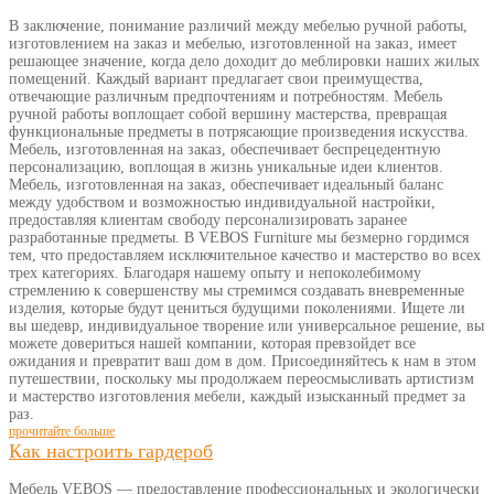
В заключение, понимание различий между мебелью ручной работы,
изготовлением на заказ и мебелью, изготовленной на заказ, имеет
решающее значение, когда дело доходит до меблировки наших жилых
помещений. Каждый вариант предлагает свои преимущества,
отвечающие различным предпочтениям и потребностям. Мебель
ручной работы воплощает собой вершину мастерства, превращая
функциональные предметы в потрясающие произведения искусства.
Мебель, изготовленная на заказ, обеспечивает беспрецедентную
персонализацию, воплощая в жизнь уникальные идеи клиентов.
Мебель, изготовленная на заказ, обеспечивает идеальный баланс
между удобством и возможностью индивидуальной настройки,
предоставляя клиентам свободу персонализировать заранее
разработанные предметы. В VEBOS Furniture мы безмерно гордимся
тем, что предоставляем исключительное качество и мастерство во всех
трех категориях. Благодаря нашему опыту и непоколебимому
стремлению к совершенству мы стремимся создавать вневременные
изделия, которые будут цениться будущими поколениями. Ищете ли
вы шедевр, индивидуальное творение или универсальное решение, вы
можете довериться нашей компании, которая превзойдет все
ожидания и превратит ваш дом в дом. Присоединяйтесь к нам в этом
путешествии, поскольку мы продолжаем переосмысливать артистизм
и мастерство изготовления мебели, каждый изысканный предмет за
раз.
прочитайте больше
Как настроить гардероб
Мебель VEBOS — предоставление профессиональных и экологически