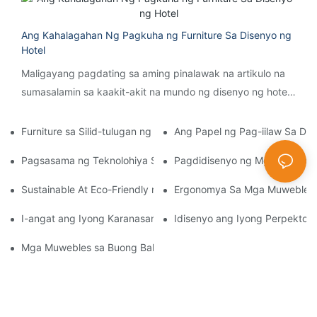
Ang Kahalagahan Ng Pagkuha ng Furniture Sa Disenyo ng
Hotel
Maligayang pagdating sa aming pinalawak na artikulo na
sumasalamin sa kaakit-akit na mundo ng disenyo ng hotel,
na may partikular na pagtutok sa isang madalas na hindi
napapansing kritikal na aspeto - muwebles...
Furniture sa Silid-tulugan ng Hotel: Pag-curate ng Isang Boutiq
Ang Papel ng Pag-iilaw Sa Dise
Pagsasama ng Teknolohiya Sa Hotel Bedroom Furniture Para 
Pagdidisenyo ng Mga Silid-tul
Sustainable At Eco-Friendly na Mga Pagpipilian sa Furniture Par
Ergonomya Sa Mga Muwebles sa
I-angat ang Iyong Karanasan sa Kainan Gamit ang Full House Fur
Idisenyo ang Iyong Perpektong
Mga Muwebles sa Buong Bahay: Pagandahin ang Iyong Silid-tulu