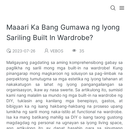
Maaari Ka Bang Gumawa ng Iyong
Sariling Built In Wardrobe?
2023-07-26
VEBOS
35
Maligayang pagdating sa aming komprehensibong gabay sa
paglikha ng sarili mong mga built-in na wardrobe! Kung
pinangarap mong magkaroon ng solusyon sa pag-iimbak na
perpektong tumutugma sa mga estetika ng iyong tahanan at
nakakatugon sa lahat ng iyong pangangailangan sa
organisasyon, ikaw ay nasa swerte. Sa artikulong ito, sumisid
kami nang malalim sa mundo ng mga built-in na wardrobe ng
DIY, tuklasin ang kanilang mga benepisyo, gastos, at
bibigyan ka ng isang hakbang-hakbang na proseso upang
lumikha ng sarili mong naka-istilo at functional na wardrobe.
Isa ka mang batikang mahilig sa DIY o isang taong gustong
magdagdag ng personal na ugnayan sa iyong living space,
ang artikulong ito ay dapat basahin para sa sinumang