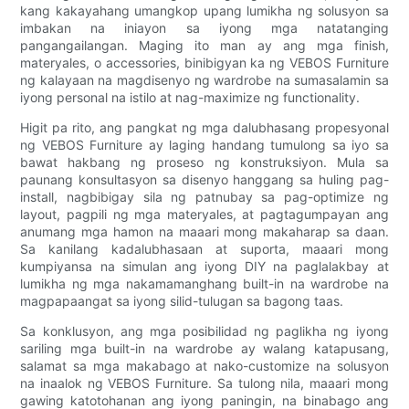
kang kakayahang umangkop upang lumikha ng solusyon sa
imbakan na iniayon sa iyong mga natatanging
pangangailangan. Maging ito man ay ang mga finish,
materyales, o accessories, binibigyan ka ng VEBOS Furniture
ng kalayaan na magdisenyo ng wardrobe na sumasalamin sa
iyong personal na istilo at nag-maximize ng functionality.
Higit pa rito, ang pangkat ng mga dalubhasang propesyonal
ng VEBOS Furniture ay laging handang tumulong sa iyo sa
bawat hakbang ng proseso ng konstruksiyon. Mula sa
paunang konsultasyon sa disenyo hanggang sa huling pag-
install, nagbibigay sila ng patnubay sa pag-optimize ng
layout, pagpili ng mga materyales, at pagtagumpayan ang
anumang mga hamon na maaari mong makaharap sa daan.
Sa kanilang kadalubhasaan at suporta, maaari mong
kumpiyansa na simulan ang iyong DIY na paglalakbay at
lumikha ng mga nakamamanghang built-in na wardrobe na
magpapaangat sa iyong silid-tulugan sa bagong taas.
Sa konklusyon, ang mga posibilidad ng paglikha ng iyong
sariling mga built-in na wardrobe ay walang katapusang,
salamat sa mga makabago at nako-customize na solusyon
na inaalok ng VEBOS Furniture. Sa tulong nila, maaari mong
gawing katotohanan ang iyong paningin, na binabago ang