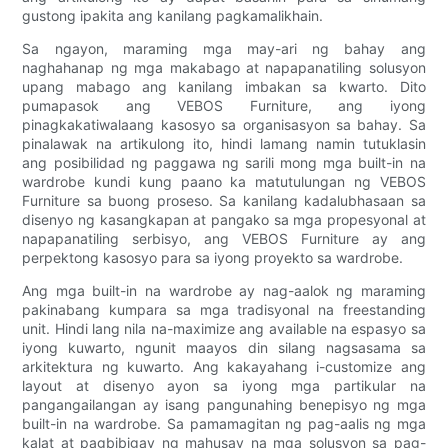
gustong ipakita ang kanilang pagkamalikhain.
Sa ngayon, maraming mga may-ari ng bahay ang
naghahanap ng mga makabago at napapanatiling solusyon
upang mabago ang kanilang imbakan sa kwarto. Dito
pumapasok ang VEBOS Furniture, ang iyong
pinagkakatiwalaang kasosyo sa organisasyon sa bahay. Sa
pinalawak na artikulong ito, hindi lamang namin tutuklasin
ang posibilidad ng paggawa ng sarili mong mga built-in na
wardrobe kundi kung paano ka matutulungan ng VEBOS
Furniture sa buong proseso. Sa kanilang kadalubhasaan sa
disenyo ng kasangkapan at pangako sa mga propesyonal at
napapanatiling serbisyo, ang VEBOS Furniture ay ang
perpektong kasosyo para sa iyong proyekto sa wardrobe.
Ang mga built-in na wardrobe ay nag-aalok ng maraming
pakinabang kumpara sa mga tradisyonal na freestanding
unit. Hindi lang nila na-maximize ang available na espasyo sa
iyong kuwarto, ngunit maayos din silang nagsasama sa
arkitektura ng kuwarto. Ang kakayahang i-customize ang
layout at disenyo ayon sa iyong mga partikular na
pangangailangan ay isang pangunahing benepisyo ng mga
built-in na wardrobe. Sa pamamagitan ng pag-aalis ng mga
kalat at pagbibigay ng mahusay na mga solusyon sa pag-