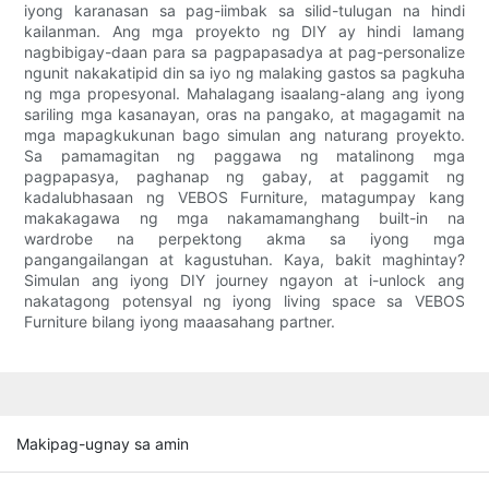
iyong karanasan sa pag-iimbak sa silid-tulugan na hindi
kailanman. Ang mga proyekto ng DIY ay hindi lamang
nagbibigay-daan para sa pagpapasadya at pag-personalize
ngunit nakakatipid din sa iyo ng malaking gastos sa pagkuha
ng mga propesyonal. Mahalagang isaalang-alang ang iyong
sariling mga kasanayan, oras na pangako, at magagamit na
mga mapagkukunan bago simulan ang naturang proyekto.
Sa pamamagitan ng paggawa ng matalinong mga
pagpapasya, paghanap ng gabay, at paggamit ng
kadalubhasaan ng VEBOS Furniture, matagumpay kang
makakagawa ng mga nakamamanghang built-in na
wardrobe na perpektong akma sa iyong mga
pangangailangan at kagustuhan. Kaya, bakit maghintay?
Simulan ang iyong DIY journey ngayon at i-unlock ang
nakatagong potensyal ng iyong living space sa VEBOS
Furniture bilang iyong maaasahang partner.
Makipag-ugnay sa amin