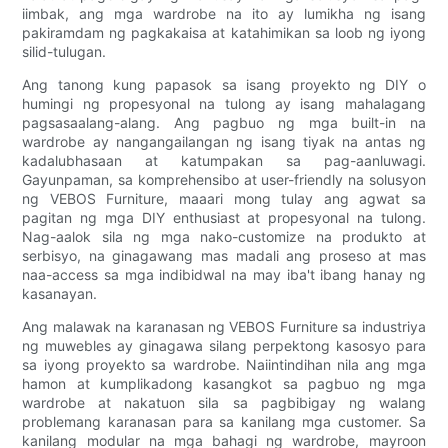
iimbak, ang mga wardrobe na ito ay lumikha ng isang
pakiramdam ng pagkakaisa at katahimikan sa loob ng iyong
silid-tulugan.
Ang tanong kung papasok sa isang proyekto ng DIY o
humingi ng propesyonal na tulong ay isang mahalagang
pagsasaalang-alang. Ang pagbuo ng mga built-in na
wardrobe ay nangangailangan ng isang tiyak na antas ng
kadalubhasaan at katumpakan sa pag-aanluwagi.
Gayunpaman, sa komprehensibo at user-friendly na solusyon
ng VEBOS Furniture, maaari mong tulay ang agwat sa
pagitan ng mga DIY enthusiast at propesyonal na tulong.
Nag-aalok sila ng mga nako-customize na produkto at
serbisyo, na ginagawang mas madali ang proseso at mas
naa-access sa mga indibidwal na may iba't ibang hanay ng
kasanayan.
Ang malawak na karanasan ng VEBOS Furniture sa industriya
ng muwebles ay ginagawa silang perpektong kasosyo para
sa iyong proyekto sa wardrobe. Naiintindihan nila ang mga
hamon at kumplikadong kasangkot sa pagbuo ng mga
wardrobe at nakatuon sila sa pagbibigay ng walang
problemang karanasan para sa kanilang mga customer. Sa
kanilang modular na mga bahagi ng wardrobe, mayroon