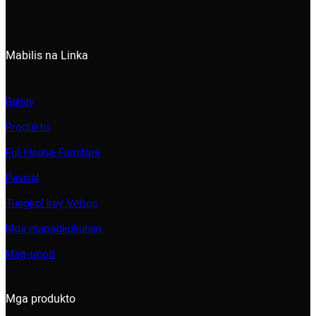
Mabilis na Linka
Bahay
Produkto
Full House Furniture
Pasisal
Tungkol kay Vebos
Mga mapagkukunan
Mag-ugod
Mga produkto