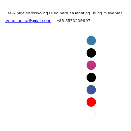
OEM & Mga serbisyo ng ODM para sa lahat ng uri ng muwebles
veboshome@gmail.com
+8613570209907
English
Pilipino
ภาษาไทย
Bahasa Melayu
bahasa Indonesia