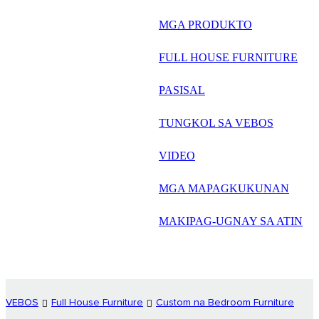
русский
MGA PRODUKTO
Português
FULL HOUSE FURNITURE
日语
PASISAL
italiano
TUNGKOL SA VEBOS
français
VIDEO
Español
العربية
MGA MAPAGKUKUNAN
MAKIPAG-UGNAY SA ATIN
VEBOS
Full House Furniture
Custom na Bedroom Furniture