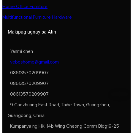
Home Office Furniture
Multifunctional Furniture Hardware
Makipag-ugnay sa Atin
Yanmi chen
veboshome@gmail.com
08613570209907
08613570209907
08613570209907
9 Caozhuang East Road, Taihe Town, Guangzhou,
Guangdong, China.
Kumpanya ng HK: 14b Wing Cheong Comm Bldg19-25