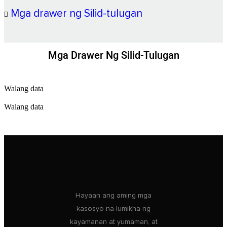
Mga drawer ng Silid-tulugan
Mga Drawer Ng Silid-Tulugan
Walang data
Walang data
Hayaan ang aming mga
kasosyo na lumikha ng
kayamanan at yumaman, at