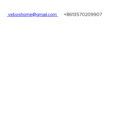
les
veboshome@gmail.com
+8613570209907