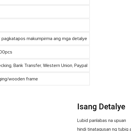
aw pagkatapos makumpirma ang mga detalye
500pcs
cking, Bank Transfer, Western Union, Paypal
ging/wooden frame
Isang Detalye
Lubid panlabas na upuan
hindi tinatagusan ng tubig