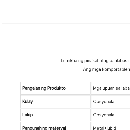
Lumikha ng pinakahuling panlabas n
Ang mga komportableng 
Pangalan ng Produkto
Mga upuan sa laba
Kulay
Opsyonala
Lakip
Opsyonala
Pangunahing materyal
Metal+lubid