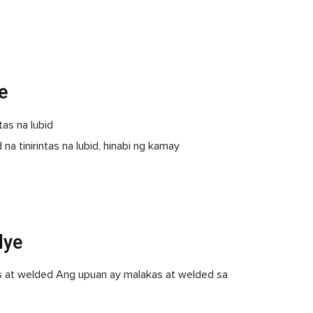
e
tas na lubid
 na tinirintas na lubid, hinabi ng kamay
lye
 at welded Ang upuan ay malakas at welded sa