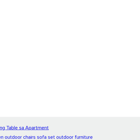
ing Table sa Apartment
en outdoor chairs sofa set outdoor furniture