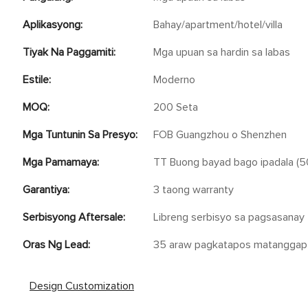
Aplikasyong:
Bahay/apartment/hotel/villa
Tiyak Na Paggamiti:
Mga upuan sa hardin sa labas
Estile:
Moderno
MOQ:
200 Seta
Mga Tuntunin Sa Presyo:
FOB Guangzhou o Shenzhen
Mga Pamamaya:
TT Buong bayad bago ipadala (50
Garantiya:
3 taong warranty
Serbisyong Aftersale:
Libreng serbisyo sa pagsasanay
Oras Ng Lead:
35 araw pagkatapos matanggap 
Design Customization