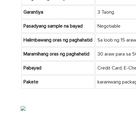
Garantiya
3 Taong
Pasadyang sample na bayad
Negotiable
Halimbawang oras ng paghahatid
Sa loob ng 15 ar
Maramihang oras ng paghahatid
30 araw para sa 
Pabayad
Credit Card, E-Che
Pakete
karaniwang packa