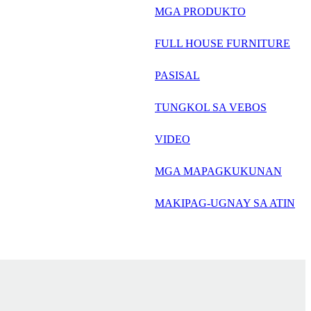
русский
MGA PRODUKTO
Português
FULL HOUSE FURNITURE
日语
PASISAL
italiano
TUNGKOL SA VEBOS
français
VIDEO
Español
العربية
MGA MAPAGKUKUNAN
MAKIPAG-UGNAY SA ATIN