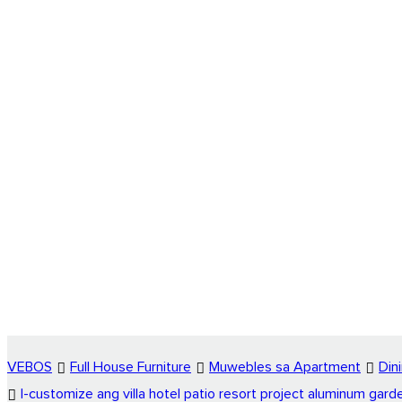
VEBOS
Full House Furniture
Muwebles sa Apartment
Din
I-customize ang villa hotel patio resort project aluminum gard