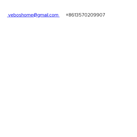
les
veboshome@gmail.com
+8613570209907