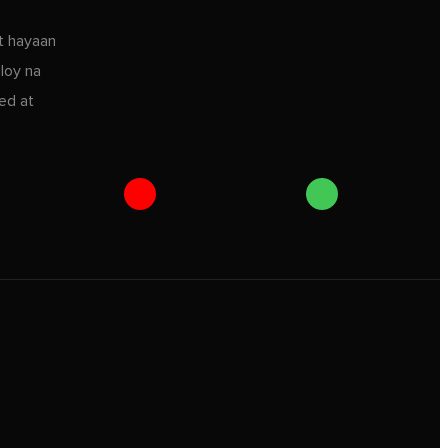
t hayaan
loy na
ed at