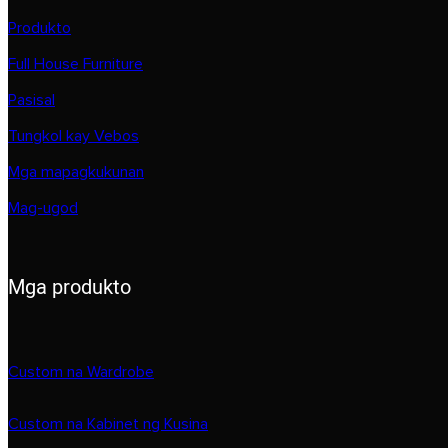
Produkto
Full House Furniture
Pasisal
Tungkol kay Vebos
Mga mapagkukunan
Mag-ugod
Mga produkto
Custom na Wardrobe
Custom na Kabinet ng Kusina