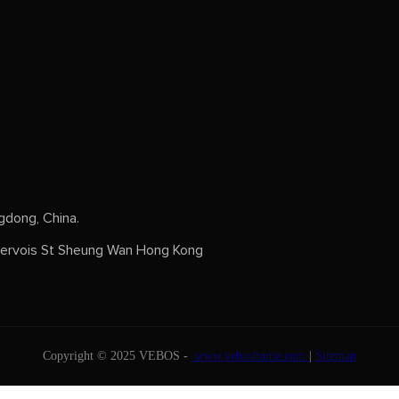
dong, China.
rvois St Sheung Wan Hong Kong
Copyright © 2025 VEBOS -
www.veboshome.com
|
Sitemap