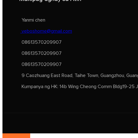
Yanmi chen
veboshome@gmail.com
08613570209907
08613570209907
08613570209907
9 Caozhuang East Road, Taihe Town, Guangzhou, Guang
Kumpanya ng HK: 14b Wing Cheong Comm Bldg19-25 Je