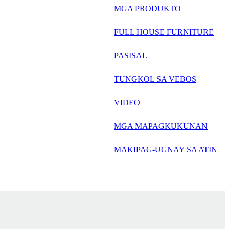
русский
MGA PRODUKTO
Português
FULL HOUSE FURNITURE
日语
PASISAL
italiano
TUNGKOL SA VEBOS
français
VIDEO
Español
العربية
MGA MAPAGKUKUNAN
MAKIPAG-UGNAY SA ATIN