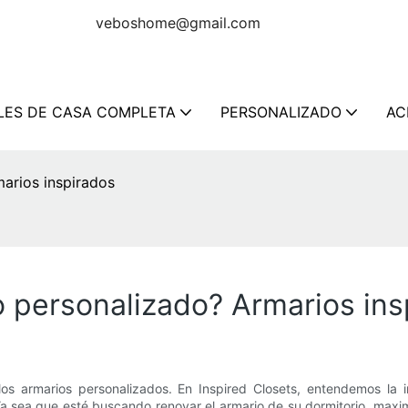
 muebles
veboshome@gmail.com
LES DE CASA COMPLETA
PERSONALIZADO
AC
arios inspirados
 personalizado? Armarios ins
los armarios personalizados. En Inspired Closets, entendemos la
a sea que esté buscando renovar el armario de su dormitorio, maxi