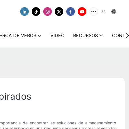
ERCA DE VEBOS
VIDEO
RECURSOS
CONTÁ
pirados
 importancia de encontrar las soluciones de almacenamiento
mizar el espacio en una pequeña despensa o crear el vestidor