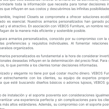
brindarle toda la información que necesita para tomar decisiones 
s que influyen en sus costos y descubrimos las infinitas posibilida
stenible, Inspired Closets se compromete a ofrecer soluciones ecol
zado es esencial. Nuestros armarios personalizados han ganado p
d y el atractivo. En asociación con VEBOS Furniture, un nombre re
sfagan de la manera más eficiente y sostenible posible.
ara armarios personalizados, conocido por su compromiso con la ca
s preferencias y requisitos individuales. Al fomentar relacione
paraísos organizados.
marios personalizados es fundamental a la hora de considerar invert
icionales deseadas influyen en la determinación del precio final. Par
s, lo que permite a los clientes tomar decisiones informadas.
anizado y elegante no tiene por qué costar mucho dinero. VEBOS Furn
 estrechamente con los clientes, su equipo de expertos propor
a que esté buscando diseños básicos o adornos lujosos, VEBOS gar
o de instalación y el soporte posventa son consideraciones igualme
garantizar una experiencia perfecta y sin complicaciones para los c
los más altos estándares. Además, su compromiso con el soporte pos
tes.