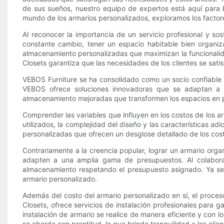
de sus sueños, nuestro equipo de expertos está aquí para 
mundo de los armarios personalizados, exploramos los factore
Al reconocer la importancia de un servicio profesional y so
constante cambio, tener un espacio habitable bien organi
almacenamiento personalizadas que maximizan la funcionalida
Closets garantiza que las necesidades de los clientes se sati
VEBOS Furniture se ha consolidado como un socio confiable p
VEBOS ofrece soluciones innovadoras que se adaptan a la
almacenamiento mejoradas que transformen los espacios en 
Comprender las variables que influyen en los costos de los ar
utilizados, la complejidad del diseño y las características ad
personalizadas que ofrecen un desglose detallado de los costo
Contrariamente a la creencia popular, lograr un armario org
adapten a una amplia gama de presupuestos. Al colaborar
almacenamiento respetando el presupuesto asignado. Ya se
armario personalizado.
Además del costo del armario personalizado en sí, el proces
Closets, ofrece servicios de instalación profesionales para 
instalación de armario se realice de manera eficiente y con 
se aborde con prontitud, lo que brinda tranquilidad a los clien