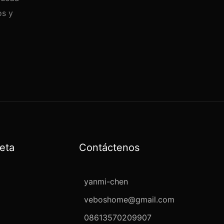
os y
eta
Contáctenos
yanmi-chen
veboshome@gmail.com
08613570209907