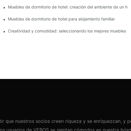
adecuados para la comodidad de los huéspedes
Muebles de dormitorio de hotel: creación del ambiente de un ho
 hotel
Muebles de dormitorio de hotel para alojamiento familiar
 comodidad de los huéspedes
Creatividad y comodidad: seleccionando los mejores muebles pa
tir que nuestros socios creen riqueza y se enriquezcan, y pe
los usuarios de VEBOS se sientan cómodos es nuestra bús