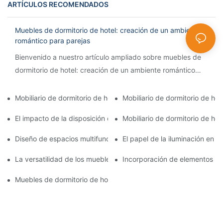
ARTÍCULOS RECOMENDADOS
Muebles de dormitorio de hotel: creación de un ambiente
romántico para parejas
Bienvenido a nuestro artículo ampliado sobre muebles de
dormitorio de hotel: creación de un ambiente romántico
para parejas. Si buscas el santuario perfecto para reavivar
la f
Mobiliario de dormitorio de hotel: transformación de espacios p
Mobiliario de dormitorio de h
El impacto de la disposición de los muebles en el flujo y la co
Mobiliario de dormitorio de hot
Diseño de espacios multifuncionales: muebles de dormitorio de ho
El papel de la iluminación en e
La versatilidad de los muebles modulares en las habitaciones de
Incorporación de elementos loc
Muebles de dormitorio de hotel para alojamiento familiar