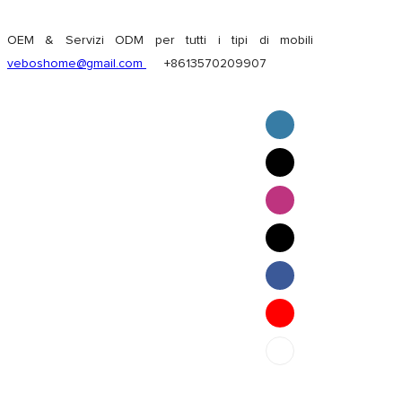
OEM & Servizi ODM per tutti i tipi di mobili
veboshome@gmail.com
+8613570209907
English
Pilipino
ภาษาไทย
Bahasa Melayu
bahasa Indonesia