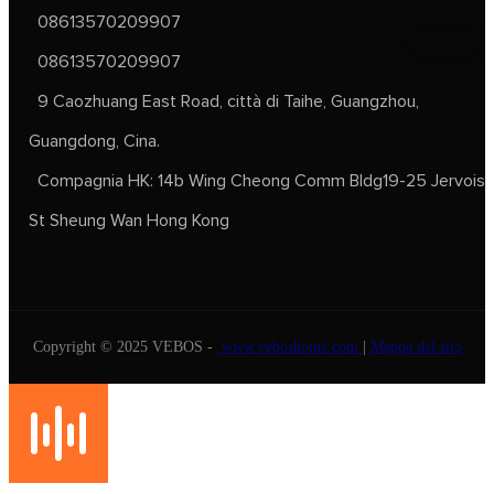
08613570209907
08613570209907
9 Caozhuang East Road, città di Taihe, Guangzhou,
Guangdong, Cina.
Compagnia HK: 14b Wing Cheong Comm Bldg19-25 Jervois
St Sheung Wan Hong Kong
Copyright © 2025 VEBOS -
www.veboshome.com
|
Mappa del sito