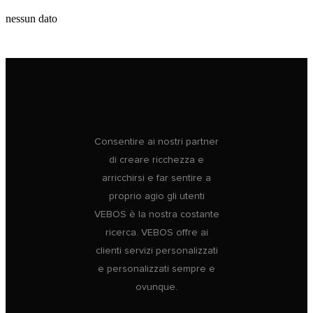
nessun dato
Consentire ai nostri partner
di creare ricchezza e
arricchirsi e far sentire a
proprio agio gli utenti
VEBOS è la nostra costante
ricerca. VEBOS offre ai
clienti servizi personalizzati
e personalizzati sempre e
ovunque.