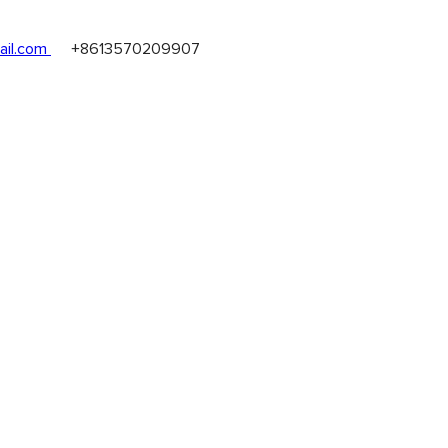
il.com
+8613570209907