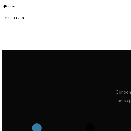
qualità
nessun dato
Consenti
agio g