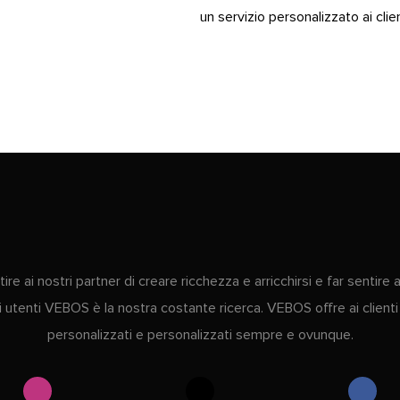
un servizio personalizzato ai clie
re ai nostri partner di creare ricchezza e arricchirsi e far sentire 
li utenti VEBOS è la nostra costante ricerca. VEBOS offre ai clienti 
personalizzati e personalizzati sempre e ovunque.