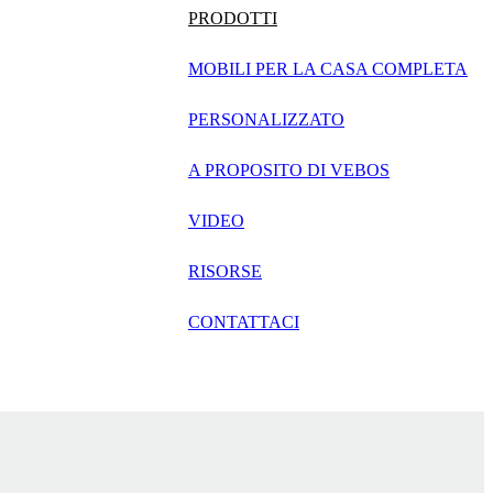
русский
PRODOTTI
Português
MOBILI PER LA CASA COMPLETA
日语
PERSONALIZZATO
italiano
A PROPOSITO DI VEBOS
français
VIDEO
Español
العربية
RISORSE
CONTATTACI