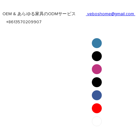
OEM & あらゆる家具のODMサービス
veboshome@gmail.com
+8613570209907
English
Pilipino
ภาษาไทย
Bahasa Melayu
bahasa Indonesia