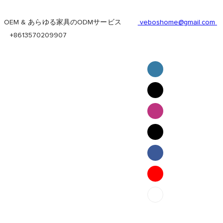
OEM & あらゆる家具のODMサービス
veboshome@gmail.com
+8613570209907
English
Pilipino
ภาษาไทย
Bahasa Melayu
bahasa Indonesia