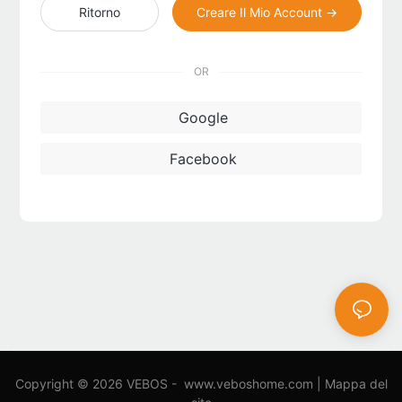
Ritorno
Creare Il Mio Account →
OR
Google
Facebook
Copyright © 2026 VEBOS -
www.veboshome.com
|
Mappa del