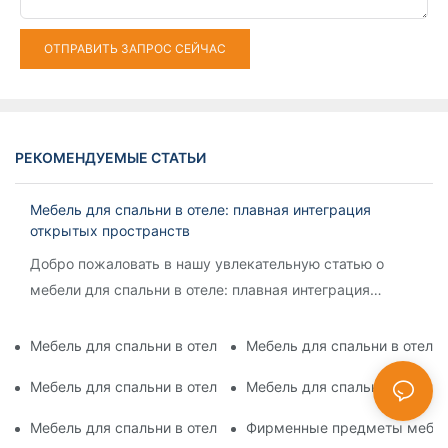
ОТПРАВИТЬ ЗАПРОС СЕЙЧАС
РЕКОМЕНДУЕМЫЕ СТАТЬИ
Мебель для спальни в отеле: плавная интеграция
открытых пространств
Добро пожаловать в нашу увлекательную статью о
мебели для спальни в отеле: плавная интеграция
открытых пространств. Если вас заинтриговала идея
создания гармоничного
Мебель для спальни в отеле, удобная для детей: сочетание
Мебель для спальни в отеле
Мебель для спальни в отеле: выбор правильных матрасов 
Мебель для спальни в отел
Мебель для спальни в отеле: создание атмосферы бутик-от
Фирменные предметы мебели