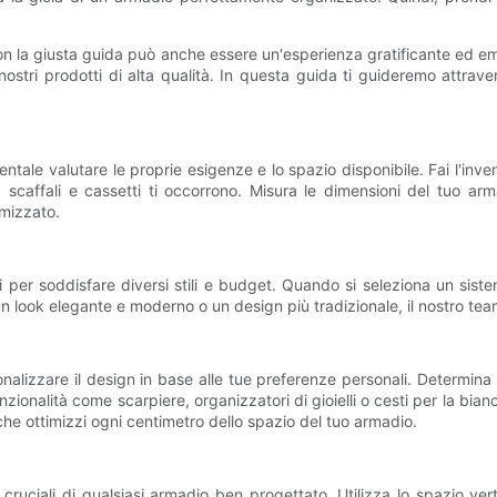
n la giusta guida può anche essere un'esperienza gratificante ed em
 i nostri prodotti di alta qualità. In questa guida ti guideremo attr
ale valutare le proprie esigenze e lo spazio disponibile. Fai l'inventa
caffali e cassetti ti occorrono. Misura le dimensioni del tuo ar
imizzato.
r soddisfare diversi stili e budget. Quando si seleziona un sistema,
un look elegante e moderno o un design più tradizionale, il nostro team
lizzare il design in base alle tue preferenze personali. Determina la 
zionalità come scarpiere, organizzatori di gioielli o cesti per la bianc
he ottimizzi ogni centimetro dello spazio del tuo armadio.
 cruciali di qualsiasi armadio ben progettato. Utilizza lo spazio v