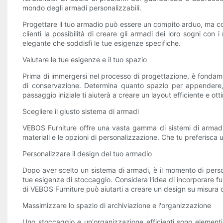
mondo degli armadi personalizzabili.
Progettare il tuo armadio può essere un compito arduo, ma co
clienti la possibilità di creare gli armadi dei loro sogni con
elegante che soddisfi le tue esigenze specifiche.
Valutare le tue esigenze e il tuo spazio
Prima di immergersi nel processo di progettazione, è fondament
di conservazione. Determina quanto spazio per appendere, s
passaggio iniziale ti aiuterà a creare un layout efficiente e ott
Scegliere il giusto sistema di armadi
VEBOS Furniture offre una vasta gamma di sistemi di armadi pe
materiali e le opzioni di personalizzazione. Che tu preferisca 
Personalizzare il design del tuo armadio
Dopo aver scelto un sistema di armadi, è il momento di persona
tue esigenze di stoccaggio. Considera l'idea di incorporare fun
di VEBOS Furniture può aiutarti a creare un design su misura c
Massimizzare lo spazio di archiviazione e l'organizzazione
Uno stoccaggio e un'organizzazione efficienti sono elementi