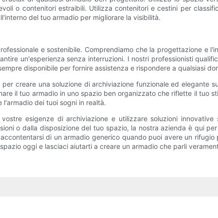
irevoli o contenitori estraibili. Utilizza contenitori e cestini per classi
l'interno del tuo armadio per migliorare la visibilità.
o professionale e sostenibile. Comprendiamo che la progettazione e l
ntire un'esperienza senza interruzioni. I nostri professionisti qualif
è sempre disponibile per fornire assistenza e rispondere a qualsiasi 
tà per creare una soluzione di archiviazione funzionale ed elegante 
re il tuo armadio in uno spazio ben organizzato che riflette il tuo sti
l'armadio dei tuoi sogni in realtà.
e vostre esigenze di archiviazione e utilizzare soluzioni innovativ
oni o dalla disposizione del tuo spazio, la nostra azienda è qui per fo
 accontentarsi di un armadio generico quando puoi avere un rifugio 
spazio oggi e lasciaci aiutarti a creare un armadio che parli veramente