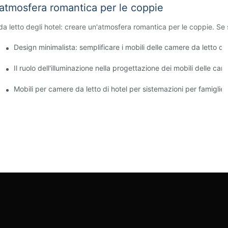
n'atmosfera romantica per le coppie
da letto degli hotel: creare un'atmosfera romantica per le coppie. Se s
hi e vetri
Design minimalista: semplificare i mobili delle camere da letto del
r lavoro e relax
Il ruolo dell'illuminazione nella progettazione dei mobili delle cam
aria aperta dentro
Mobili per camere da letto di hotel per sistemazioni per famiglie