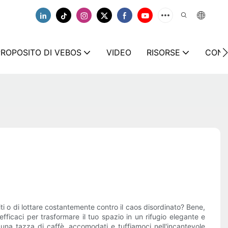
PROPOSITO DI VEBOS
VIDEO
RISORSE
CONT
iti o di lottare costantemente contro il caos disordinato? Bene,
fficaci per trasformare il tuo spazio in un rifugio elegante e
una tazza di caffè, accomodati e tuffiamoci nell'incantevole