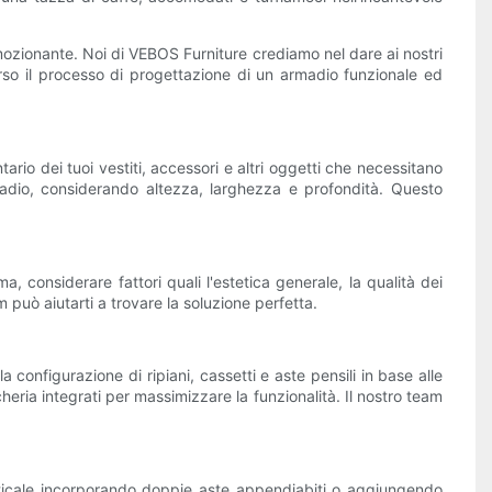
ozionante. Noi di VEBOS Furniture crediamo nel dare ai nostri
averso il processo di progettazione di un armadio funzionale ed
rio dei tuoi vestiti, accessori e altri oggetti che necessitano
madio, considerando altezza, larghezza e profondità. Questo
 considerare fattori quali l'estetica generale, la qualità dei
 può aiutarti a trovare la soluzione perfetta.
configurazione di ripiani, cassetti e aste pensili in base alle
heria integrati per massimizzare la funzionalità. Il nostro team
erticale incorporando doppie aste appendiabiti o aggiungendo