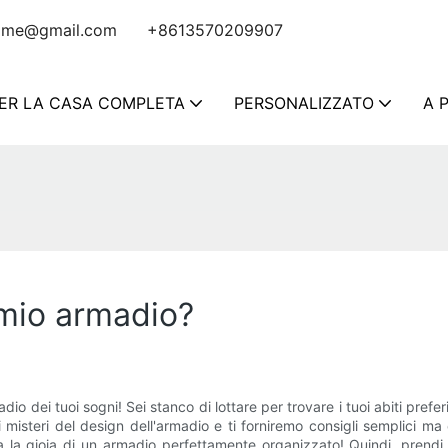
ome@gmail.com
+8613570209907
PER LA CASA COMPLETA
PERSONALIZZATO
A 
 mio armadio?
io dei tuoi sogni! Sei stanco di lottare per trovare i tuoi abiti prefer
misteri del design dell'armadio e ti forniremo consigli semplici ma e
 la gioia di un armadio perfettamente organizzato! Quindi, prendi 