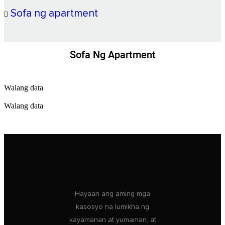
Sofa ng apartment
Sofa Ng Apartment
Walang data
Walang data
Hayaan ang aming mga
kasosyo na lumikha ng
kayamanan at yumaman, at