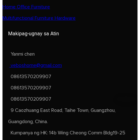
Home Office Furniture
Multifunctional Furniture Hardware
Makipag-ugnay sa Atin
Yanmi chen
veboshome@gmail.com
08613570209907
08613570209907
08613570209907
9 Caozhuang East Road, Taihe Town, Guangzhou,
Guangdong, China.
Kumpanya ng HK: 14b Wing Cheong Comm Bldg19-25