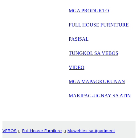
русский
MGA PRODUKTO
Português
FULL HOUSE FURNITURE
日语
PASISAL
italiano
TUNGKOL SA VEBOS
français
VIDEO
Español
العربية
MGA MAPAGKUKUNAN
MAKIPAG-UGNAY SA ATIN
VEBOS
Full House Furniture
Muwebles sa Apartment