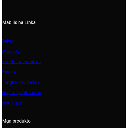
Mabilis na Linka
Bahay
Produkto
Full House Furniture
Pasisal
Tungkol kay Vebos
Mga mapagkukunan
Mag-ugod
Mga produkto