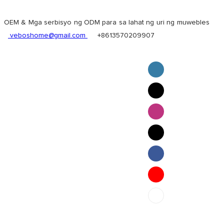
OEM & Mga serbisyo ng ODM para sa lahat ng uri ng muwebles
veboshome@gmail.com
+8613570209907
English
Pilipino
ภาษาไทย
Bahasa Melayu
bahasa Indonesia