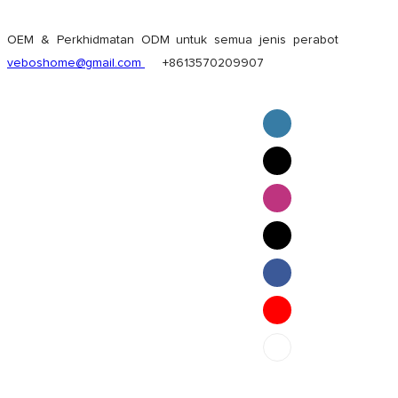
OEM & Perkhidmatan ODM untuk semua jenis perabot
veboshome@gmail.com
+8613570209907
English
Pilipino
ภาษาไทย
Bahasa Melayu
bahasa Indonesia