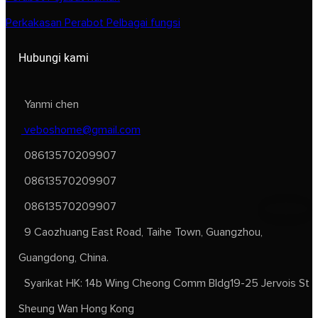
Perkakasan Perabot Pelbagai fungsi
Hubungi kami
Yanmi chen
veboshome@gmail.com
08613570209907
08613570209907
08613570209907
9 Caozhuang East Road, Taihe Town, Guangzhou,
Guangdong, China.
Syarikat HK: 14b Wing Cheong Comm Bldg19-25 Jervois St
Sheung Wan Hong Kong