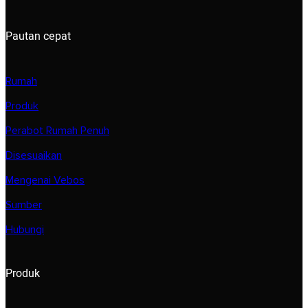
Pautan cepat
Rumah
Produk
Perabot Rumah Penuh
Disesuaikan
Mengenai Vebos
Sumber
Hubungi
Produk