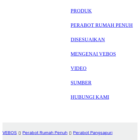
русский
PRODUK
Português
PERABOT RUMAH PENUH
日语
DISESUAIKAN
italiano
MENGENAI VEBOS
français
VIDEO
Español
العربية
SUMBER
HUBUNGI KAMI
VEBOS
Perabot Rumah Penuh
Perabot Pangsapuri