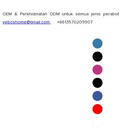
OEM & Perkhidmatan ODM untuk semua jenis perabot
veboshome@gmail.com
+8613570209907
English
Pilipino
ภาษาไทย
Bahasa Melayu
bahasa Indonesia