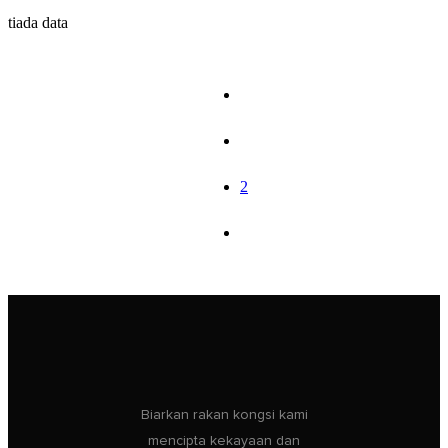
tiada data
1
2
Biarkan rakan kongsi kami
mencipta kekayaan dan