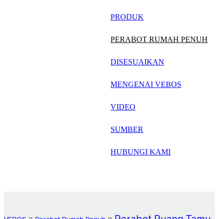
русский
PRODUK
Português
PERABOT RUMAH PENUH
日语
DISESUAIKAN
italiano
MENGENAI VEBOS
français
VIDEO
Español
العربية
SUMBER
HUBUNGI KAMI