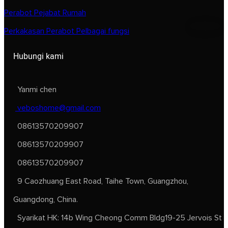
Perabot Pejabat Rumah
Perkakasan Perabot Pelbagai fungsi
Hubungi kami
Yanmi chen
veboshome@gmail.com
08613570209907
08613570209907
08613570209907
9 Caozhuang East Road, Taihe Town, Guangzhou,
Guangdong, China.
Syarikat HK: 14b Wing Cheong Comm Bldg19-25 Jervois St