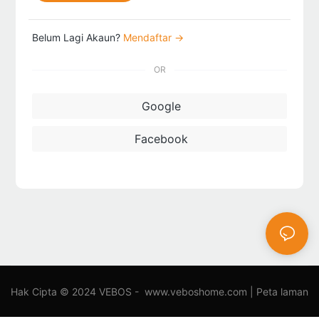
Belum Lagi Akaun?
Mendaftar →
OR
Google
Facebook
Hak Cipta © 2024 VEBOS -
www.veboshome.com
|
Peta laman