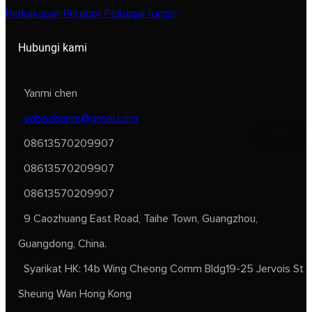
Perkakasan Perabot Pelbagai fungsi
Hubungi kami
Yanmi chen
veboshome@gmail.com
08613570209907
08613570209907
08613570209907
9 Caozhuang East Road, Taihe Town, Guangzhou,
Guangdong, China.
Syarikat HK: 14b Wing Cheong Comm Bldg19-25 Jervois St
Sheung Wan Hong Kong