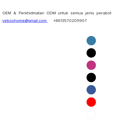
OEM & Perkhidmatan ODM untuk semua jenis perabot
veboshome@gmail.com
+8613570209907
English
Pilipino
ภาษาไทย
Bahasa Melayu
bahasa Indonesia