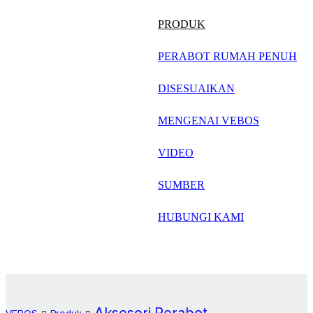
русский
PRODUK
Português
PERABOT RUMAH PENUH
日语
DISESUAIKAN
italiano
MENGENAI VEBOS
français
VIDEO
Español
العربية
SUMBER
HUBUNGI KAMI