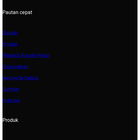
Pautan cepat
Rumah
Produk
Perabot Rumah Penuh
Disesuaikan
Mengenai Vebos
Sumber
Hubungi
Produk