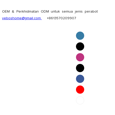
OEM & Perkhidmatan ODM untuk semua jenis perabot
veboshome@gmail.com
+8613570209907
English
Pilipino
ภาษาไทย
Bahasa Melayu
bahasa Indonesia