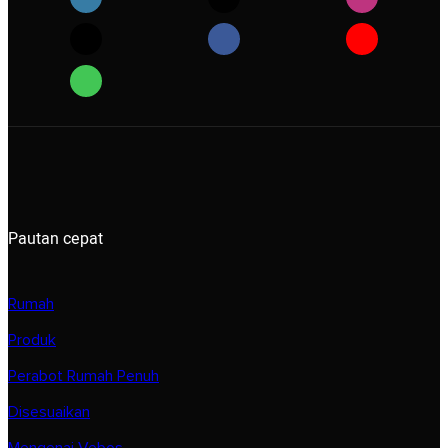
Pautan cepat
Rumah
Produk
Perabot Rumah Penuh
Disesuaikan
Mengenai Vebos