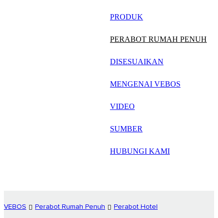
русский
PRODUK
Português
PERABOT RUMAH PENUH
日语
DISESUAIKAN
italiano
MENGENAI VEBOS
français
VIDEO
Español
العربية
SUMBER
HUBUNGI KAMI
VEBOS
Perabot Rumah Penuh
Perabot Hotel