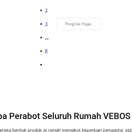
2
3
...
8
a Perabot Seluruh Rumah VEBOS 
reka bentuk produk isi rumah mengikut keperluan pengguna, sepert