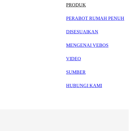
русский
PRODUK
Português
PERABOT RUMAH PENUH
日语
DISESUAIKAN
italiano
MENGENAI VEBOS
français
VIDEO
Español
العربية
SUMBER
HUBUNGI KAMI