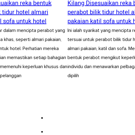
suaikan reka bentuk
Kilang Disesuaikan reka 
k tidur hotel almari
perabot bilik tidur hotel 
l sofa untuk hotel
pakaian katil sofa untuk 
kar dalam mencipta perabot yang
Ini ialah syarikat yang mencipta 
a khas, seperti almari pakaian,
tersuai untuk perabot bilik tidur
untuk hotel. Perhatian mereka
almari pakaian, katil dan sofa. 
cian memastikan setiap bahagian
bentuk perabot mengikut keperl
n memenuhi keperluan khusus dan
individu dan menawarkan pelbagai
 pelanggan
dipilih
1