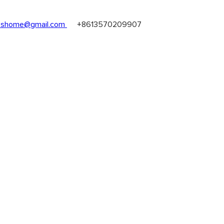
shome@gmail.com
+8613570209907