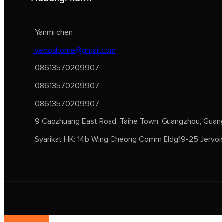
Yanmi chen
veboshome@gmail.com
08613570209907
08613570209907
08613570209907
9 Caozhuang East Road, Taihe Town, Guangzhou, Guang
Syarikat HK: 14b Wing Cheong Comm Bldg19-25 Jervoi