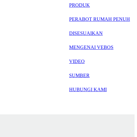
русский
PRODUK
Português
PERABOT RUMAH PENUH
日语
DISESUAIKAN
italiano
MENGENAI VEBOS
français
VIDEO
Español
العربية
SUMBER
HUBUNGI KAMI