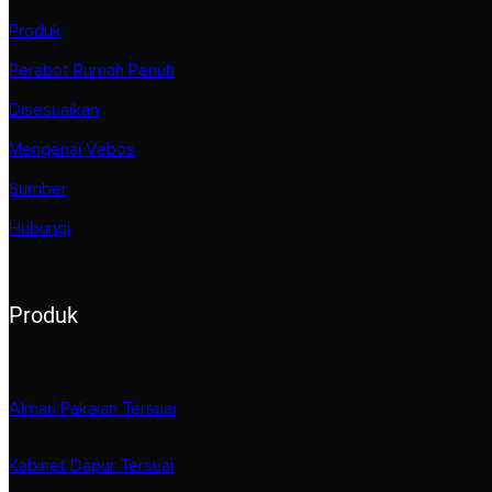
Produk
Perabot Rumah Penuh
Disesuaikan
Mengenai Vebos
Sumber
Hubungi
Produk
Almari Pakaian Tersuai
Kabinet Dapur Tersuai