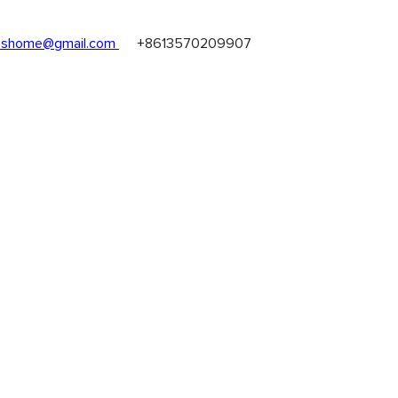
shome@gmail.com
+8613570209907