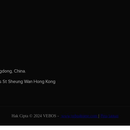
dong, China.
s St Sheung Wan Hong Kong
Hak Cipta © 2024 VEBOS -
www.veboshome.com
|
Peta laman