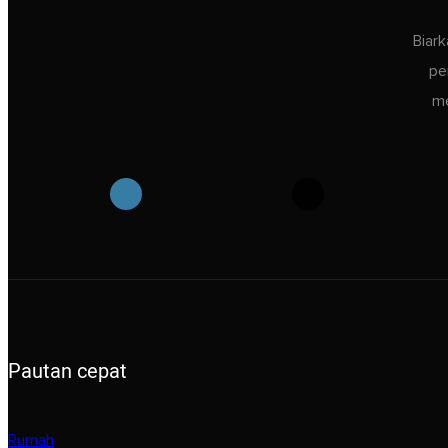
Biar
pe
me
Pautan cepat
Rumah