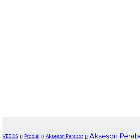
Aksesori Pera
VEBOS
Produk
Aksesori Perabot